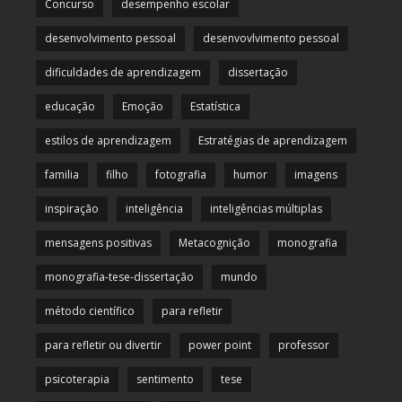
Concurso
desempenho escolar
desenvolvimento pessoal
desenvovlvimento pessoal
dificuldades de aprendizagem
dissertação
educação
Emoção
Estatística
estilos de aprendizagem
Estratégias de aprendizagem
familia
filho
fotografia
humor
imagens
inspiração
inteligência
inteligências múltiplas
mensagens positivas
Metacognição
monografia
monografia-tese-dissertação
mundo
método científico
para refletir
para refletir ou divertir
power point
professor
psicoterapia
sentimento
tese