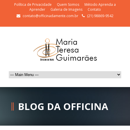
Política de Privacidade
Quem Somos
Método Aprenda a
Aprender
Galeria de Imagens
Contato
contato@officinadamente.com.br
(21) 98869-9542
BLOG DA OFFICINA