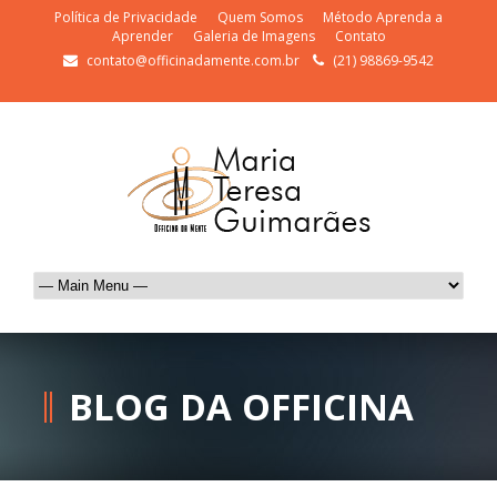
Política de Privacidade
Quem Somos
Método Aprenda a
Aprender
Galeria de Imagens
Contato
contato@officinadamente.com.br
(21) 98869-9542
BLOG DA OFFICINA