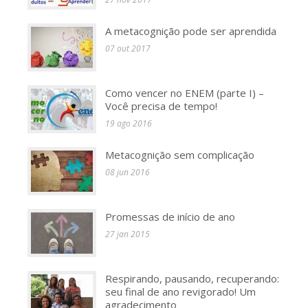
A metacognição pode ser aprendida
07 out 2017
Como vencer no ENEM (parte I) –
Você precisa de tempo!
19 ago 2016
Metacognição sem complicação
08 jun 2016
Promessas de início de ano
27 jan 2015
Respirando, pausando, recuperando:
seu final de ano revigorado! Um
agradecimento