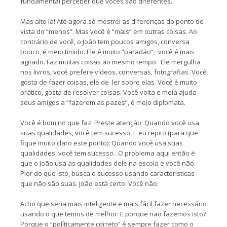
fundamental perceber que vocês são diferentes.
Mas alto lá! Até agora só mostrei as diferenças do ponto de
vista do “menos”. Mas você é “mais” em outras coisas. Ao
contrário de você, o João tem poucos amigos, conversa
pouco, é meio tímido. Ele é muito “paradão”; você é mais
agitado. Faz muitas coisas ao mesmo tempo. Ele mergulha
nos livros, você prefere vídeos, conversas, fotografias. Você
gosta de fazer coisas, ele de ler sobre elas. Você é muito
prático, gosta de resolver coisas. Você volta e meia ajuda
seus amigos a “fazerem as pazes”, é meio diplomata.
Você é bom no que faz. Preste atenção: Quando você usa
suas qualidades, você tem sucesso. E eu repito (para que
fique muito claro este ponto): Quando você usa suas
qualidades, você tem sucesso. O problema aqui então é
que o João usa as qualidades dele na escola e você não.
Pior do que isto, busca o sucesso usando características
que não são suas. João está certo. Você não.
Acho que seria mais inteligente e mais fácil fazer necessário
usando o que temos de melhor. E porque não fazemos isto?
Porque o “políticamente correto” é sempre fazer como o