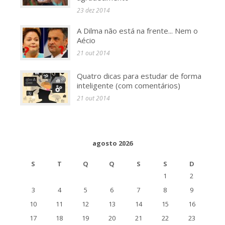
23 dez 2014
A Dilma não está na frente... Nem o
Aécio
21 out 2014
Quatro dicas para estudar de forma
inteligente (com comentários)
21 out 2014
agosto 2026
S
T
Q
Q
S
S
D
1
2
3
4
5
6
7
8
9
10
11
12
13
14
15
16
17
18
19
20
21
22
23