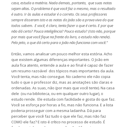
casa, estuda a matéria. Nada demais, portanto, que suas notas
sejam altas. O problema é que você faz o mesmo, mas o resultado
é outro. Ir às aulas e estudar é o correto. Os seus professores
sempre disseram isto e as notas do João são a prova viva do que
todos sabem. E você, é claro, tenta fazer o que é certo. E por que
não dá certo? Pouca inteligência? Pouco estudo? (Isto não, porque
por mais que você fique na frente do livro, o estudo não rende).
Pelo jeito, o que dá certo para o João não funciona com você.”
Então, vamos analisar um pouco melhor esta estória. Acho
que existem algumas diferenças importantes. O João em
aula fica atento, entende a aula e ao final é capaz de fazer
um resumo razoável dos tópicos mais importantes da aula.
Você tenta, mas não consegue. No caderno ele não copia
tudo o que o professor diz, mas as anotações são claras e
ordenadas. As suas, não (por mais que você tente). Na casa
dele (ou na biblioteca, ou em qualquer outro lugar), o
estudo rende. Ele estuda com facilidade e gosta do que faz.
Você se esforça por horas a fio, mas não funciona. E a lista
poderia prosseguir com a mesma ladainha. Dá para
perceber que você faz tudo o que ele faz, mas não faz
COMO ele faz? E isto é crítico no processo de estudo. É