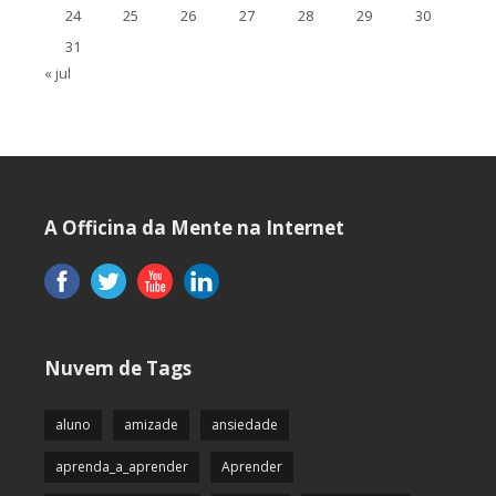
24
25
26
27
28
29
30
31
« jul
A Officina da Mente na Internet
Nuvem de Tags
aluno
amizade
ansiedade
aprenda_a_aprender
Aprender