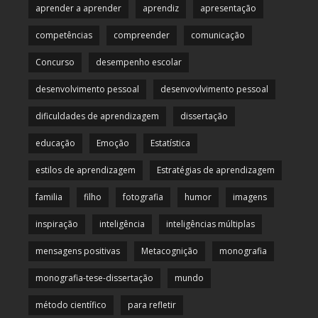
aprender a aprender
aprendiz
apresentação
competências
compreender
comunicação
Concurso
desempenho escolar
desenvolvimento pessoal
desenvovlvimento pessoal
dificuldades de aprendizagem
dissertação
educação
Emoção
Estatística
estilos de aprendizagem
Estratégias de aprendizagem
familia
filho
fotografia
humor
imagens
inspiração
inteligência
inteligências múltiplas
mensagens positivas
Metacognição
monografia
monografia-tese-dissertação
mundo
método científico
para refletir