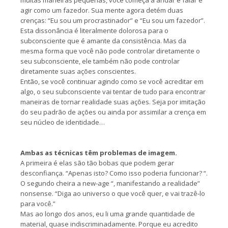
muitas maneiras pequenas, você começa a andar e falar e
agir como um fazedor. Sua mente agora detém duas
crenças: “Eu sou um procrastinador” e “Eu sou um fazedor”.
Esta dissonância é literalmente dolorosa para o
subconsciente que é amante da consistência. Mas da
mesma forma que você não pode controlar diretamente o
seu subconsciente, ele também não pode controlar
diretamente suas ações conscientes.
Então, se você continuar agindo como se você acreditar em
algo, o seu subconsciente vai tentar de tudo para encontrar
maneiras de tornar realidade suas ações. Seja por imitação
do seu padrão de ações ou ainda por assimilar a crença em
seu núcleo de identidade…
Ambas as técnicas têm problemas de imagem.
A primeira é elas são tão bobas que podem gerar
desconfiança. “Apenas isto? Como isso poderia funcionar? “.
O segundo cheira a new-age “, manifestando a realidade”
nonsense. “Diga ao universo o que você quer, e vai trazê-lo
para você.”
Mas ao longo dos anos, eu li uma grande quantidade de
material, quase indiscriminadamente. Porque eu acredito