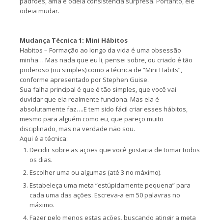
padrões, ama e odeia consistência surpresa. Portanto, ele
odeia mudar.
Mudança Técnica 1: Mini Hábitos
Habitos – Formação ao longo da vida é uma obsessão
minha… Mas nada que eu li, pensei sobre, ou criado é tão
poderoso (ou simples) como a técnica de “Mini Habits”,
conforme apresentado por Stephen Guise.
Sua falha principal é que é tão simples, que você vai
duvidar que ela realmente funciona. Mas ela é
absolutamente faz….E tem sido fácil criar esses hábitos,
mesmo para alguém como eu, que pareço muito
disciplinado, mas na verdade não sou.
Aqui é a técnica:
Decidir sobre as ações que você gostaria de tomar todos
os dias.
Escolher uma ou algumas (até 3 no máximo).
Estabeleça uma meta “estúpidamente pequena” para
cada uma das ações. Escreva-a em 50 palavras no
máximo.
Fazer pelo menos estas ações, buscando atingir a meta