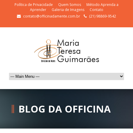
Política de Privacidade
Quem Somos
Método Aprenda a
Aprender
Galeria de Imagens
Contato
contato@officinadamente.com.br
(21) 98869-9542
BLOG DA OFFICINA