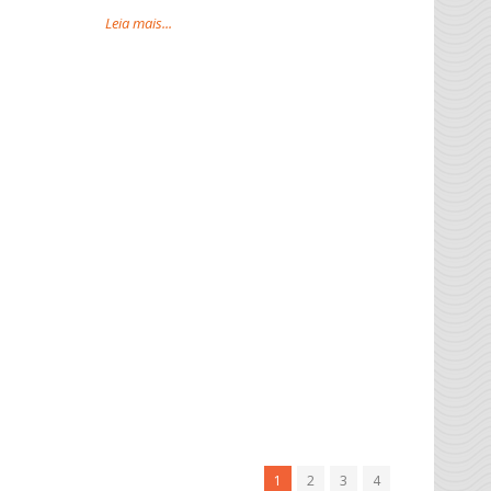
Leia mais...
1
2
3
4