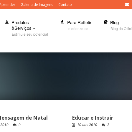
Aprender
Galeria de Imagens
Contato
Produtos
Para Refletir
Blog
&Serviços
»
Interiorize-se
Blog da Offic
Estimule seu potencial
ensagem de Natal
Educar e Instruir
 2010
0
10 nov 2010
2