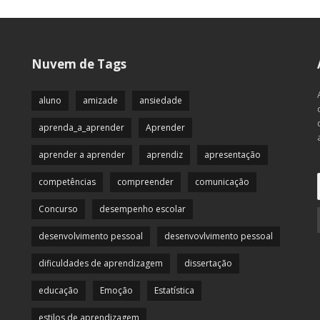
Nuvem de Tags
aluno
amizade
ansiedade
aprenda_a_aprender
Aprender
aprender a aprender
aprendiz
apresentação
competências
compreender
comunicação
Concurso
desempenho escolar
desenvolvimento pessoal
desenvovlvimento pessoal
dificuldades de aprendizagem
dissertação
educação
Emoção
Estatística
estilos de aprendizagem