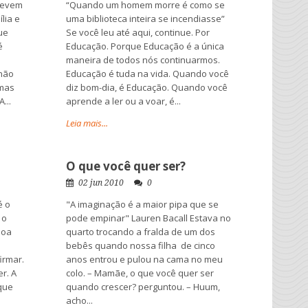
 devem
“Quando um homem morre é como se
lia e
uma biblioteca inteira se incendiasse”
ue
Se você leu até aqui, continue. Por
é
Educação. Porque Educação é a única
maneira de todos nós continuarmos.
não
Educação é tuda na vida. Quando você
mas
diz bom-dia, é Educação. Quando você
...
aprende a ler ou a voar, é...
Leia mais...
O que você quer ser?
02 jun 2010
0
é o
"A imaginação é a maior pipa que se
 o
pode empinar" Lauren Bacall Estava no
soa
quarto trocando a fralda de um dos
bebês quando nossa filha de cinco
irmar.
anos entrou e pulou na cama no meu
r. A
colo. – Mamãe, o que você quer ser
 que
quando crescer? perguntou. – Huum,
acho...