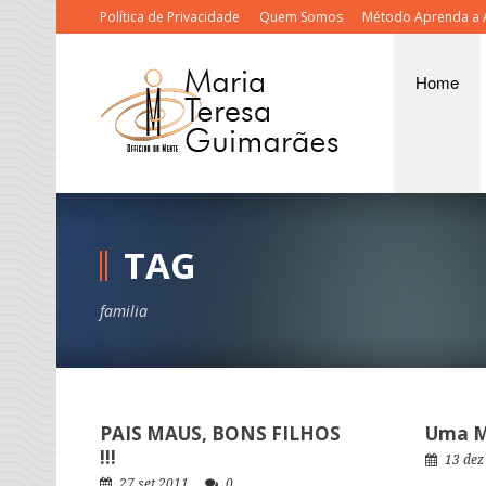
Política de Privacidade
Quem Somos
Método Aprenda a 
Home
TAG
familia
PAIS MAUS, BONS FILHOS
Uma M
!!!
13 dez
27 set 2011
0