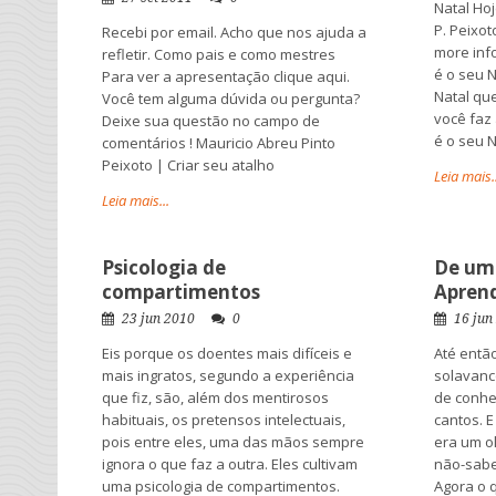
Natal Ho
P. Peixot
Recebi por email. Acho que nos ajuda a
more info
refletir. Como pais e como mestres
é o seu N
Para ver a apresentação clique aqui.
Natal qu
Você tem alguma dúvida ou pergunta?
você faz 
Deixe sua questão no campo de
é o seu N
comentários ! Mauricio Abreu Pinto
Peixoto | Criar seu atalho
Leia mais..
Leia mais...
Psicologia de
De um 
compartimentos
Apren
23 jun 2010
0
16 jun
Eis porque os doentes mais difíceis e
Até entã
mais ingratos, segundo a experiência
solavanc
que fiz, são, além dos mentirosos
de conhe
habituais, os pretensos intelectuais,
cantos. E
pois entre eles, uma das mãos sempre
era um o
ignora o que faz a outra. Eles cultivam
não-sabe
uma psicologia de compartimentos.
Agora o 