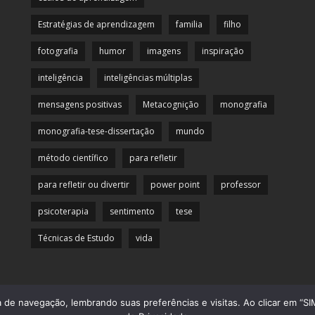
Estratégias de aprendizagem
familia
filho
fotografia
humor
imagens
inspiração
inteligência
inteligências múltiplas
mensagens positivas
Metacognição
monografia
monografia-tese-dissertação
mundo
método científico
para refletir
para refletir ou divertir
power point
professor
psicoterapia
sentimento
tese
Técnicas de Estudo
vida
de navegação, lembrando suas preferências e visitas. Ao clicar em “SIM