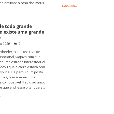
de arrumar a casa dos meus...
Leia mais...
.
de todo grande
 existe uma grande
r
io 2010
0
heeler, alto executivo de
inacional, viajava com sua
or uma estrada interestadual
otou que o carro estava com
solina. Ele parou num posto
mples, com apenas uma
 combustível. Pediu ao único
e que enchesse o tanque e...
.