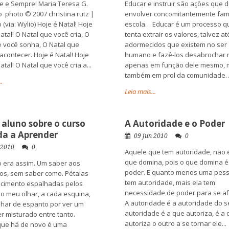
je e Sempre! Maria Teresa G.
Educar e instruir são ações que
o photo © 2007 christina rutz |
envolver concomitantemente famí
 (via: Wylio) Hoje é Natal! Hoje
escola… Educar é um processo q
atal! O Natal que você cria, O
tenta extrair os valores, talvez at
e você sonha, O Natal que
adormecidos que existem no ser
acontecer. Hoje é Natal! Hoje
humano e fazê-los desabrochar 
atal! O Natal que você cria a...
apenas em função dele mesmo, 
também em prol da comunidade. A
.
Leia mais...
aluno sobre o curso
A Autoridade e o Poder
da a Aprender
09 jun 2010
0
 2010
0
Aquele que tem autoridade, não 
que domina, pois o que domina é
o era assim. Um saber aos
poder. E quanto menos uma pes
os, sem saber como. Pétalas
tem autoridade, mais ela tem
cimento espalhadas pelos
necessidade de poder para se af
 o meu olhar, a cada esquina,
A autoridade é a autoridade do se
lhar de espanto por ver um
autoridade é a que autoriza, é a
r misturado entre tanto.
autoriza o outro a se tornar ele...
que há de novo é uma