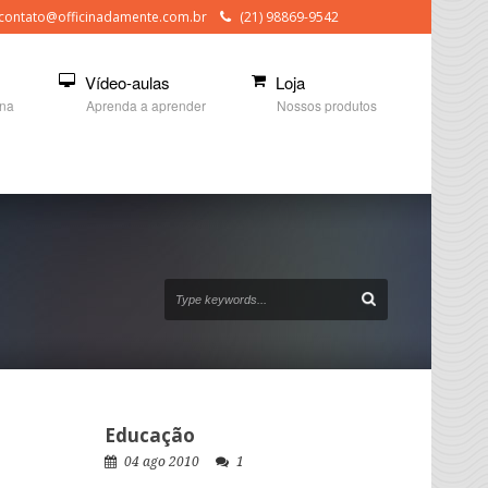
contato@officinadamente.com.br
(21) 98869-9542
Vídeo-aulas
Loja
ina
Aprenda a aprender
Nossos produtos
Educação
04 ago 2010
1