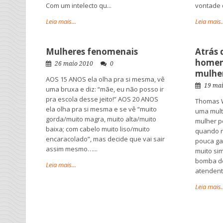
Com um intelecto qu...
vontade 
Leia mais...
Leia mais..
Mulheres fenomenais
Atrás 
homem
26 maio 2010
0
mulhe
AOS 15 ANOS ela olha pra si mesma, vê
19 ma
uma bruxa e diz: “mãe, eu não posso ir
pra escola desse jeito!” AOS 20 ANOS
Thomas W
ela olha pra si mesma e se vê “muito
uma mult
gorda/muito magra, muito alta/muito
mulher p
baixa; com cabelo muito liso/muito
quando n
encaracolado”, mas decide que vai sair
pouca ga
assim mesmo…...
muito si
bomba de
Leia mais...
atendent
Leia mais..