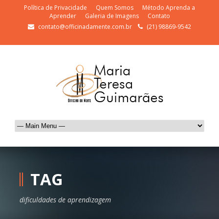
Política de Privacidade
Quem Somos
Método Aprenda a
Aprender
Galeria de Imagens
Contato
contato@officinadamente.com.br
(21) 98869-9542
TAG
dificuldades de aprendizagem