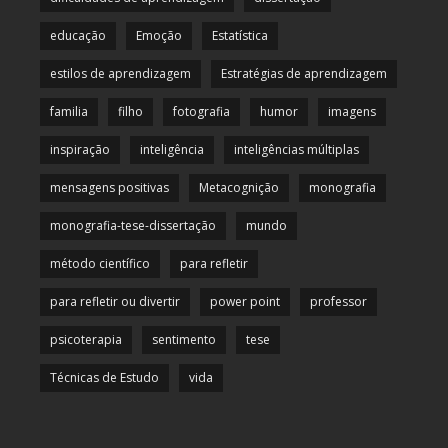
educação
Emoção
Estatística
estilos de aprendizagem
Estratégias de aprendizagem
familia
filho
fotografia
humor
imagens
inspiração
inteligência
inteligências múltiplas
mensagens positivas
Metacognição
monografia
monografia-tese-dissertação
mundo
método científico
para refletir
para refletir ou divertir
power point
professor
psicoterapia
sentimento
tese
Técnicas de Estudo
vida