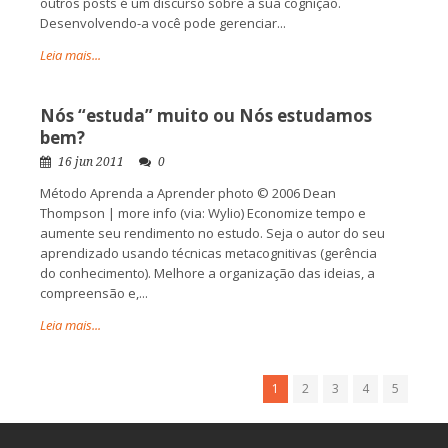
outros posts é um discurso sobre a sua cognição.
Desenvolvendo-a você pode gerenciar...
Leia mais...
Nós “estuda” muito ou Nós estudamos
bem?
16 jun 2011
0
Método Aprenda a Aprender photo © 2006 Dean
Thompson | more info (via: Wylio) Economize tempo e
aumente seu rendimento no estudo. Seja o autor do seu
aprendizado usando técnicas metacognitivas (gerência
do conhecimento). Melhore a organização das ideias, a
compreensão e,...
Leia mais...
1
2
3
4
5