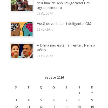
seu final de ano revigorado! Um
agradecimento
23 dez 2014
Você deveria ser inteligente. Ok?
25 nov 2014
A Dilma não está na frente... Nem o
Aécio
21 out 2014
agosto 2026
S
T
Q
Q
S
S
D
1
2
3
4
5
6
7
8
9
10
11
12
13
14
15
16