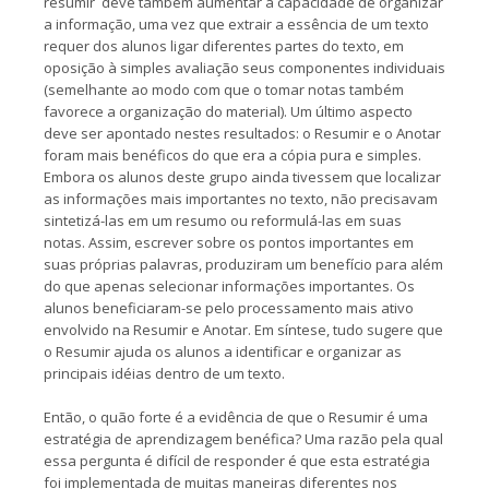
resumir deve também aumentar a capacidade de organizar
a informação, uma vez que extrair a essência de um texto
requer dos alunos ligar diferentes partes do texto, em
oposição à simples avaliação seus componentes individuais
(semelhante ao modo com que o tomar notas também
favorece a organização do material). Um último aspecto
deve ser apontado nestes resultados: o Resumir e o Anotar
foram mais benéficos do que era a cópia pura e simples.
Embora os alunos deste grupo ainda tivessem que localizar
as informações mais importantes no texto, não precisavam
sintetizá-las em um resumo ou reformulá-las em suas
notas. Assim, escrever sobre os pontos importantes em
suas próprias palavras, produziram um benefício para além
do que apenas selecionar informações importantes. Os
alunos beneficiaram-se pelo processamento mais ativo
envolvido na Resumir e Anotar. Em síntese, tudo sugere que
o Resumir ajuda os alunos a identificar e organizar as
principais idéias dentro de um texto.
Então, o quão forte é a evidência de que o Resumir é uma
estratégia de aprendizagem benéfica? Uma razão pela qual
essa pergunta é difícil de responder é que esta estratégia
foi implementada de muitas maneiras diferentes nos