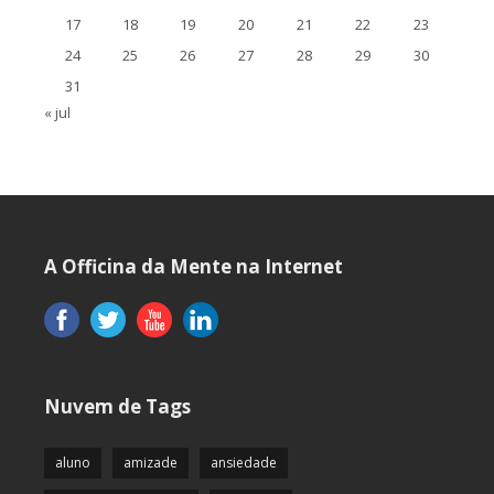
17
18
19
20
21
22
23
24
25
26
27
28
29
30
31
« jul
A Officina da Mente na Internet
Nuvem de Tags
aluno
amizade
ansiedade