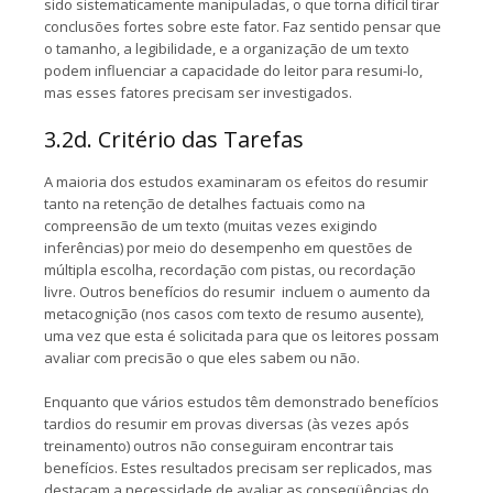
sido sistematicamente manipuladas, o que torna difícil tirar
conclusões fortes sobre este fator. Faz sentido pensar que
o tamanho, a legibilidade, e a organização de um texto
podem influenciar a capacidade do leitor para resumi-lo,
mas esses fatores precisam ser investigados.
3.2d. Critério das Tarefas
A maioria dos estudos examinaram os efeitos do resumir
tanto na retenção de detalhes factuais como na
compreensão de um texto (muitas vezes exigindo
inferências) por meio do desempenho em questões de
múltipla escolha, recordação com pistas, ou recordação
livre. Outros benefícios do resumir incluem o aumento da
metacognição (nos casos com texto de resumo ausente),
uma vez que esta é solicitada para que os leitores possam
avaliar com precisão o que eles sabem ou não.
Enquanto que vários estudos têm demonstrado benefícios
tardios do resumir em provas diversas (às vezes após
treinamento) outros não conseguiram encontrar tais
benefícios. Estes resultados precisam ser replicados, mas
destacam a necessidade de avaliar as conseqüências do