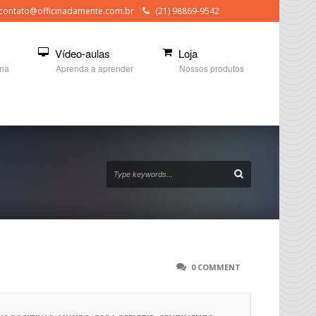
contato@officinadamente.com.br
(21) 98869-9542
Vídeo-aulas
Loja
ina
Aprenda a aprender
Nossos produtos
0 COMMENT