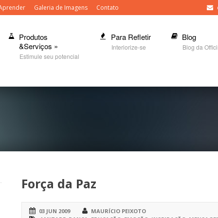
Aprender
Galeria de Imagens
Contato
Produtos
Para Refletir
Blog
&Serviços
»
Interiorize-se
Blog da Offic
Estimule seu potencial
Força da Paz
03 JUN 2009
MAURÍCIO PEIXOTO