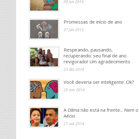
08 jun 2016
Promessas de início de ano
27 jan 2015
Respirando, pausando,
recuperando: seu final de ano
revigorado! Um agradecimento
23 dez 2014
Você deveria ser inteligente. Ok?
25 nov 2014
A Dilma não está na frente... Nem o
Aécio
21 out 2014