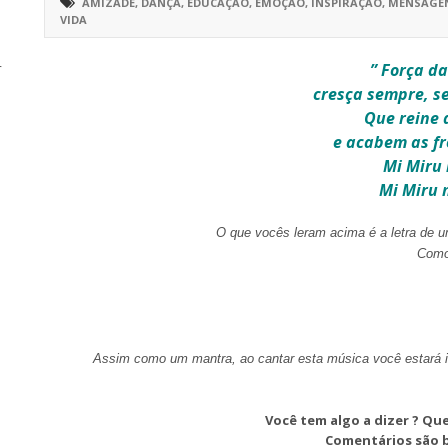
AMIZADE
,
DANÇA
,
EDUCAÇÃO
,
EMOÇÃO
,
INSPIRAÇÃO
,
MENSAGEN
VIDA
r
” Força da
cresça sempre, s
Que reine 
e acabem as fr
Mi Miru
Mi Miru 
O que vocês leram acima é a letra de 
Como
Assim como um mantra, ao cantar esta música você estará i
Você tem algo a dizer ? Que
Comentários são 