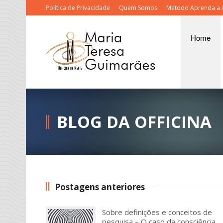
Política de Privacidade
Quem Somos
Método Aprenda a 
Home
BLOG DA OFFICINA
Postagens anteriores
Sobre definições e conceitos de
pesquisa – O caso da consciência