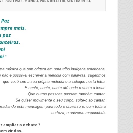
S POSITIVAS
,
MUNDO
,
PARA REFLETIR
,
SENTIMENTO
,
 Paz
empre mais.
a paz
onteiras.
 mi
mi
“
uma música que tem origem em uma tribo indígena americana.
 não é possível escrever a melodia com palavras, sugerimos
que você crie a sua própria melodia e a coloque nesta letra.
E cante, cante, cante até onde o vento a levar.
Que outras pessoas possam também cantar.
Se quiser movimente o seu corpo, solte-o ao cantar.
rradiando esta mensagem para todo o universo e, com toda a
certeza, o universo responderá
.
r ampliar o debate ?
bem vindos.