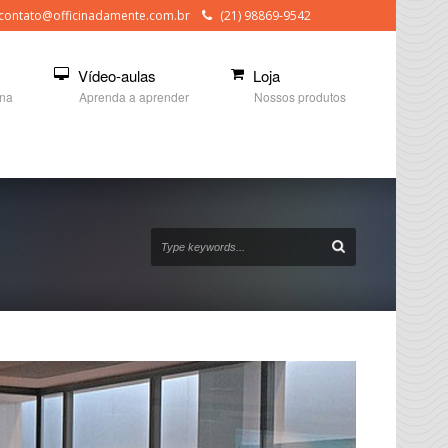
contato@officinadamente.com.br
(21) 98869-9542
Vídeo-aulas
Loja
ina
Aprenda a aprender
Nossos produtos