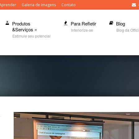
Aprender
Galeria de Imagens
Contato
Produtos
Para Refletir
Blog
&Serviços
»
Interiorize-se
Blog da Offic
Estimule seu potencial