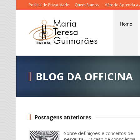
Política de Privacidade
Quem Somos
Método Aprenda a 
Home
BLOG DA OFFICINA
Postagens anteriores
Sobre definições e conceitos de
pesquisa – O caso da consciência