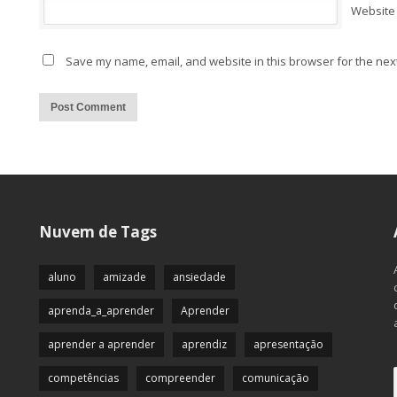
Website
Save my name, email, and website in this browser for the nex
Alternative:
Nuvem de Tags
aluno
amizade
ansiedade
aprenda_a_aprender
Aprender
aprender a aprender
aprendiz
apresentação
competências
compreender
comunicação