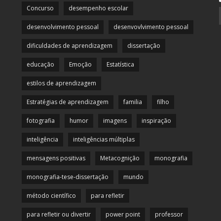
Concurso
desempenho escolar
desenvolvimento pessoal
desenvovlvimento pessoal
dificuldades de aprendizagem
dissertação
educação
Emoção
Estatística
estilos de aprendizagem
Estratégias de aprendizagem
familia
filho
fotografia
humor
imagens
inspiração
inteligência
inteligências múltiplas
mensagens positivas
Metacognição
monografia
monografia-tese-dissertação
mundo
método científico
para refletir
para refletir ou divertir
power point
professor