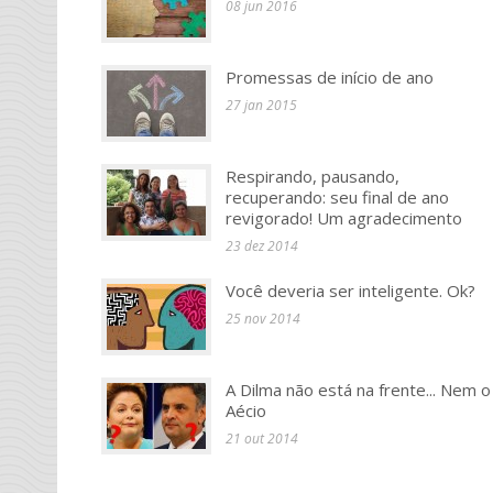
08 jun 2016
Promessas de início de ano
27 jan 2015
Respirando, pausando,
recuperando: seu final de ano
revigorado! Um agradecimento
23 dez 2014
Você deveria ser inteligente. Ok?
25 nov 2014
A Dilma não está na frente... Nem o
Aécio
21 out 2014