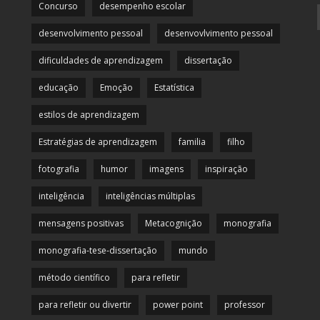
Concurso
desempenho escolar
desenvolvimento pessoal
desenvovlvimento pessoal
dificuldades de aprendizagem
dissertação
educação
Emoção
Estatística
estilos de aprendizagem
Estratégias de aprendizagem
familia
filho
fotografia
humor
imagens
inspiração
inteligência
inteligências múltiplas
mensagens positivas
Metacognição
monografia
monografia-tese-dissertação
mundo
método científico
para refletir
para refletir ou divertir
power point
professor