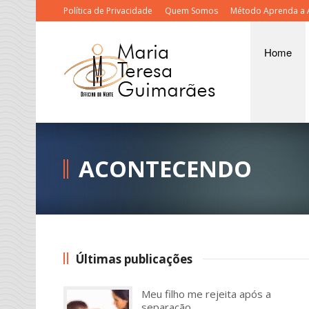
Política de Privacidade
Quem Somos
Método Aprenda a 
Home
ACONTECENDO
Últimas publicações
Meu filho me rejeita após a
separação