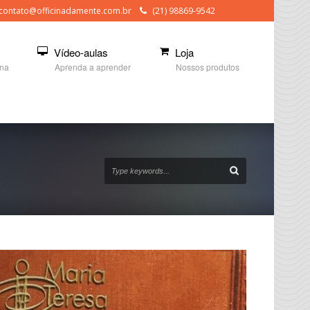
contato@officinadamente.com.br
(21) 98869-9542
Vídeo-aulas
Loja
ina
Aprenda a aprender
Nossos produtos