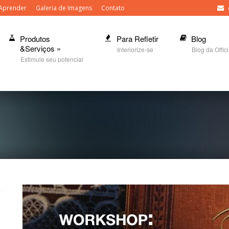
Aprender
Galeria de Imagens
Contato
Produtos
Para Refletir
Blog
&Serviços
»
Interiorize-se
Blog da Offic
Estimule seu potencial