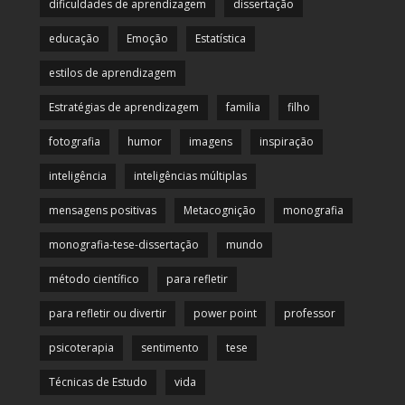
dificuldades de aprendizagem
dissertação
educação
Emoção
Estatística
estilos de aprendizagem
Estratégias de aprendizagem
familia
filho
fotografia
humor
imagens
inspiração
inteligência
inteligências múltiplas
mensagens positivas
Metacognição
monografia
monografia-tese-dissertação
mundo
método científico
para refletir
para refletir ou divertir
power point
professor
psicoterapia
sentimento
tese
Técnicas de Estudo
vida