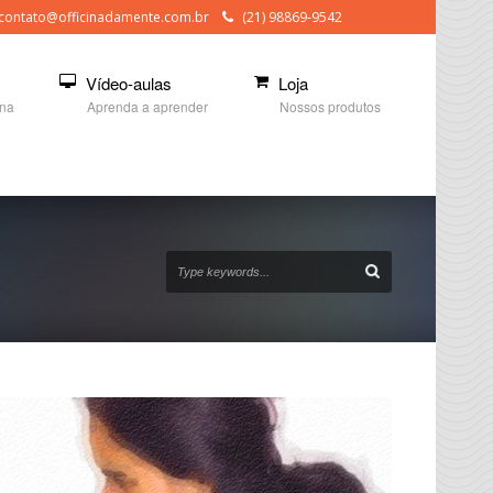
contato@officinadamente.com.br
(21) 98869-9542
Vídeo-aulas
Loja
ina
Aprenda a aprender
Nossos produtos