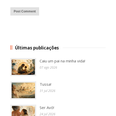
Alternative:
Últimas publicações
Caiu um pai na minha vida!
07 ago 2026
Tussa!
31 jul 2026
Ser Avó!
24 jul 2026