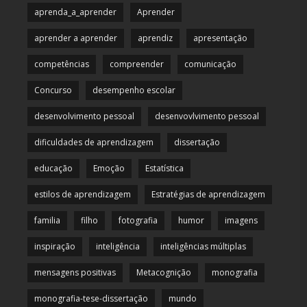
aprenda_a_aprender
Aprender
aprender a aprender
aprendiz
apresentação
competências
compreender
comunicação
Concurso
desempenho escolar
desenvolvimento pessoal
desenvovlvimento pessoal
dificuldades de aprendizagem
dissertação
educação
Emoção
Estatística
estilos de aprendizagem
Estratégias de aprendizagem
familia
filho
fotografia
humor
imagens
inspiração
inteligência
inteligências múltiplas
mensagens positivas
Metacognição
monografia
monografia-tese-dissertação
mundo