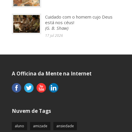
Cuidado com o homem cujo Deus
está nos céus!
(G. B. Shaw)
17 jul 2026
A Officina da Mente na Internet
Nuvem de Tags
aluno
amizade
ansiedade