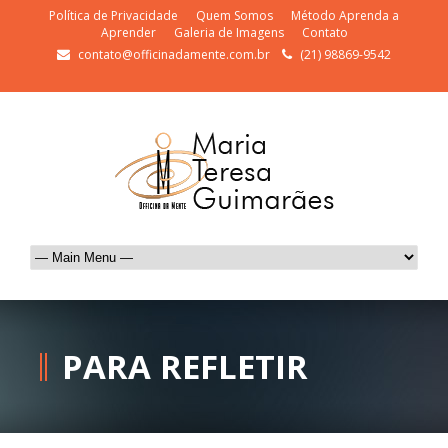
Política de Privacidade
Quem Somos
Método Aprenda a
Aprender
Galeria de Imagens
Contato
contato@officinadamente.com.br
(21) 98869-9542
PARA REFLETIR