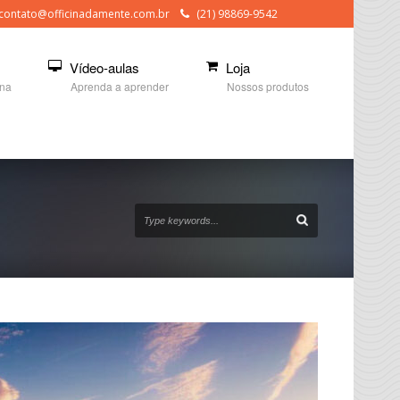
contato@officinadamente.com.br
(21) 98869-9542
Vídeo-aulas
Loja
ina
Aprenda a aprender
Nossos produtos