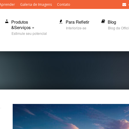
Aprender
Galeria de Imagens
Contato
Produtos
Para Refletir
Blog
&Serviços
»
Interiorize-se
Blog da Offic
Estimule seu potencial