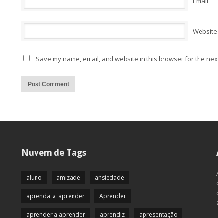
Email
Website
Save my name, email, and website in this browser for the nex
Alternative:
Nuvem de Tags
aluno
amizade
ansiedade
aprenda_a_aprender
Aprender
aprender a aprender
aprendiz
apresentação