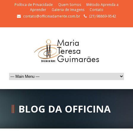
Política de Privacidade
Quem Somos
Método Aprenda a
Aprender
Galeria de Imagens
Contato
contato@officinadamente.com.br
(21) 98869-9542
BLOG DA OFFICINA