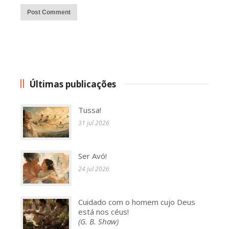
Alternative:
Últimas publicações
Tussa!
31 jul 2026
Ser Avó!
24 jul 2026
Cuidado com o homem cujo Deus
está nos céus!
(G. B. Shaw)