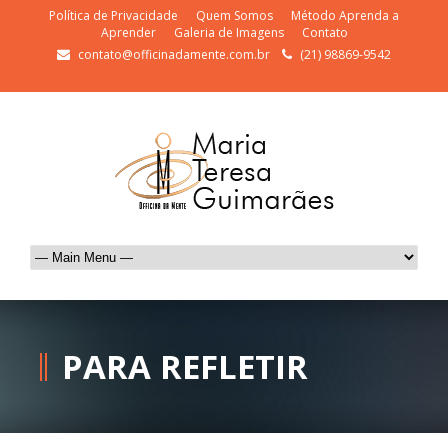
Política de Privacidade
Quem Somos
Método Aprenda a
Aprender
Galeria de Imagens
Contato
contato@officinadamente.com.br
(21) 98869-9542
PARA REFLETIR