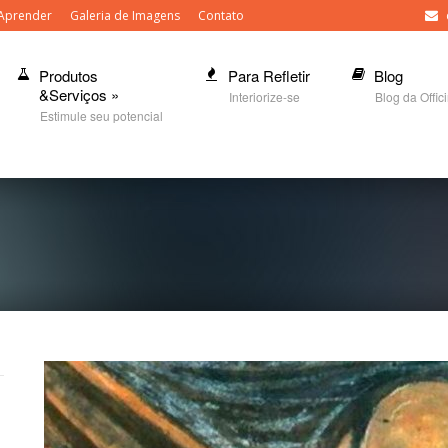
Aprender
Galeria de Imagens
Contato
Produtos
Para Refletir
Blog
&Serviços
»
Interiorize-se
Blog da Offic
Estimule seu potencial