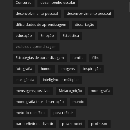
Concurso
desempenho escolar
desenvolvimento pessoal
desenvovlvimento pessoal
dificuldades de aprendizagem
dissertação
educação
Emoção
Estatística
estilos de aprendizagem
Estratégias de aprendizagem
familia
filho
fotografia
humor
imagens
inspiração
inteligência
inteligências múltiplas
mensagens positivas
Metacognição
monografia
monografia-tese-dissertação
mundo
método científico
para refletir
para refletir ou divertir
power point
professor