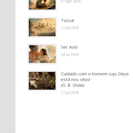
07 ago 2026
Tussa!
31 jul 2026
Ser Avó!
24 jul 2026
Cuidado com o homem cujo Deus
está nos céus!
(G. B. Shaw)
17 jul 2026