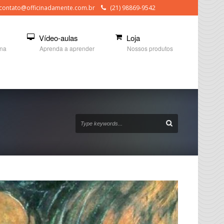
contato@officinadamente.com.br
(21) 98869-9542
Vídeo-aulas
Loja
ina
Aprenda a aprender
Nossos produtos