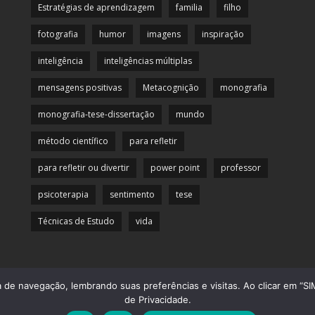
Estratégias de aprendizagem
familia
filho
fotografia
humor
imagens
inspiração
inteligência
inteligências múltiplas
mensagens positivas
Metacognição
monografia
monografia-tese-dissertação
mundo
método científico
para refletir
para refletir ou divertir
power point
professor
psicoterapia
sentimento
tese
Técnicas de Estudo
vida
de navegação, lembrando suas preferências e visitas. Ao clicar em “SIM
© 2013 Officina da Mente. Todos os direitos reservados.
de Privacidade.
Desenvolvido por
CliqueAqui Comunicação Interativa