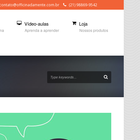
contato@officinadamente.com.br
(21) 98869-9542
Vídeo-aulas
Loja
ina
Aprenda a aprender
Nossos produtos