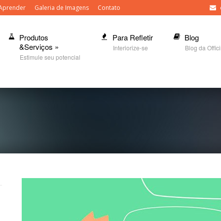
Aprender
Galeria de Imagens
Contato
Produtos
Para Refletir
Blog
&Serviços
»
Interiorize-se
Blog da Offic
Estimule seu potencial