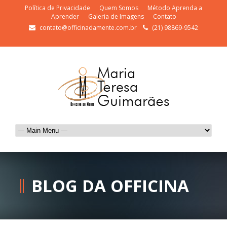
Política de Privacidade
Quem Somos
Método Aprenda a
Aprender
Galeria de Imagens
Contato
contato@officinadamente.com.br
(21) 98869-9542
BLOG DA OFFICINA