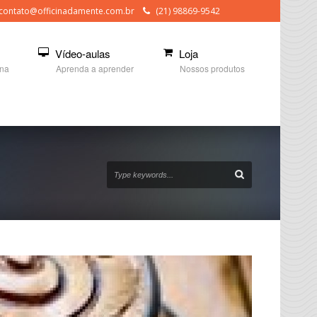
contato@officinadamente.com.br
(21) 98869-9542
Vídeo-aulas
Loja
ina
Aprenda a aprender
Nossos produtos