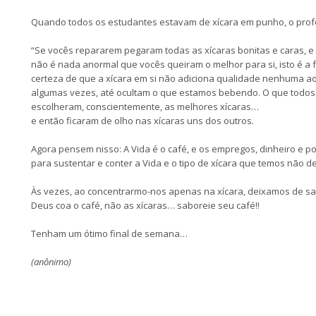
Quando todos os estudantes estavam de xícara em punho, o prof
“Se vocês repararem pegaram todas as xícaras bonitas e caras, e
não é nada anormal que vocês queiram o melhor para si, isto é a
certeza de que a xícara em si não adiciona qualidade nenhuma ao
algumas vezes, até ocultam o que estamos bebendo. O que todos 
escolheram, conscientemente, as melhores xícaras…
e então ficaram de olho nas xícaras uns dos outros.
Agora pensem nisso: A Vida é o café, e os empregos, dinheiro e p
para sustentar e conter a Vida e o tipo de xícara que temos não d
Às vezes, ao concentrarmo-nos apenas na xícara, deixamos de sa
Deus coa o café, não as xícaras… saboreie seu café!!
Tenham um ótimo final de semana…
(anônimo)