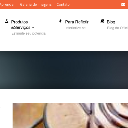
Aprender
Galeria de Imagens
Contato
Produtos
Para Refletir
Blog
&Serviços
»
Interiorize-se
Blog da Offic
Estimule seu potencial