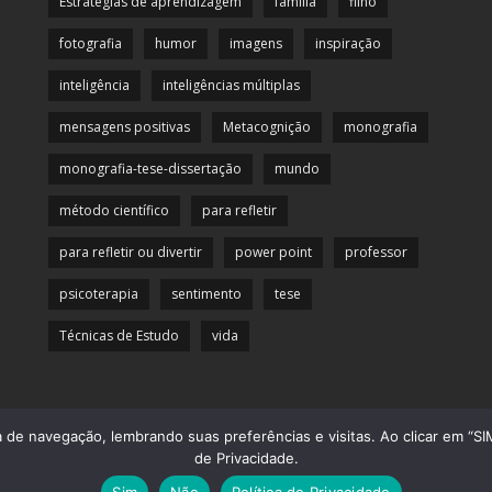
Estratégias de aprendizagem
familia
filho
fotografia
humor
imagens
inspiração
inteligência
inteligências múltiplas
mensagens positivas
Metacognição
monografia
monografia-tese-dissertação
mundo
método científico
para refletir
para refletir ou divertir
power point
professor
psicoterapia
sentimento
tese
Técnicas de Estudo
vida
de navegação, lembrando suas preferências e visitas. Ao clicar em “SIM
© 2013 Officina da Mente. Todos os direitos reservados.
de Privacidade.
Desenvolvido por
CliqueAqui Comunicação Interativa
Sim
Não
Política de Privacidade