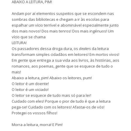
ABAIXO A LEITURA, PIM!
Andam por aí elementos suspeitos que se escondem nas
sombras das bibliotecas e chegam a ir às escolas para
espalhar um vício terrível e abominável especialmente junto
dos mais novos! Dos mais tenros! Dos mais ingénuos! Um
vício que se chama
LEITURA!
Os passadores dessa droga dura, os
dealers
da leitura
transformam simples cidadãos em leitores! Em mortos vivos!
Em gente que entrega a sua vida aos livros, às histórias, aos
romances, aos poemas, gente que se esquece de tudo o
mais!
Abaixo a leitura, pim! Abaixo os leitores, pum!
O leitor é um doente!
O leitor é um viciado!
O leitor se esquece de tudo mais só para ler!
Cuidado com eles! Porque o pior de tudo é que a leitura
pega-se! Cuidado com os leitores! Afastai-os de vós!
Protegei os vossos filhos!
Morra a leitura, morra! E Pim!