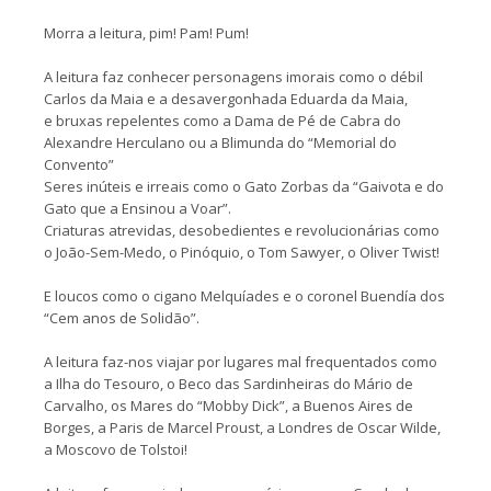
Morra a leitura, pim! Pam! Pum!
A leitura faz conhecer personagens imorais como o débil
Carlos da Maia e a desavergonhada Eduarda da Maia,
e bruxas repelentes como a Dama de Pé de Cabra do
Alexandre Herculano ou a Blimunda do “Memorial do
Convento”
Seres inúteis e irreais como o Gato Zorbas da “Gaivota e do
Gato que a Ensinou a Voar”.
Criaturas atrevidas, desobedientes e revolucionárias como
o João-Sem-Medo, o Pinóquio, o Tom Sawyer, o Oliver Twist!
E loucos como o cigano Melquíades e o coronel Buendía dos
“Cem anos de Solidão”.
A leitura faz-nos viajar por lugares mal frequentados como
a Ilha do Tesouro, o Beco das Sardinheiras do Mário de
Carvalho, os Mares do “Mobby Dick”, a Buenos Aires de
Borges, a Paris de Marcel Proust, a Londres de Oscar Wilde,
a Moscovo de Tolstoi!