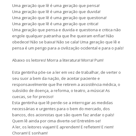
Uma geração que lê é uma geração que pensa!
Uma geração que lê é uma geração que duvida!
Uma geração que lê é uma geração que questiona!
Uma geração que lê é uma geração que critica!
Uma geração que pensa e duvida e questiona e critica não
engole qualquer patranha que lhe queiram enfiar! Não
obedece! Não se baixa! Não se cala! Uma geração que lê e
pensa é um perigo para a civilização ocidental e para o país!
Abaixo os leitores! Morra a literatura! Morra! Pum!
Esta gentinha põe-se a ler em vez de trabalhar, de verter o
seu suor a bem da nação, de aceitar paciente e
responsavelmente que lhe retirem a assistência médica, o
subsídio de doença, a reforma, o teatro, a música! As
cuecas, se for preciso!
Esta gentinha que lê perde-se a interrogar as medidas
necessárias e urgentes para o bem do mercado, dos
bancos, dos acionistas que são quem faz andar o país!
Quem lê ainda por cima diverte-se! Entretém-se!
A ler, os leitores viajam! E aprendem! E refletem! E riem!
Choram! E sonham!