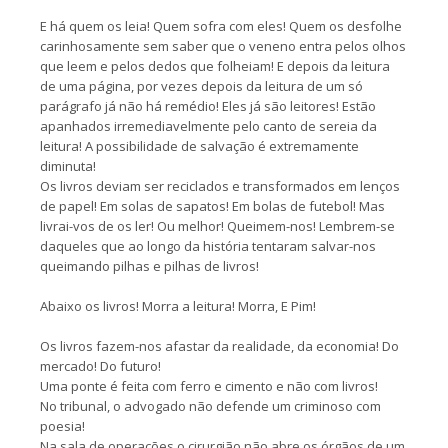
E há quem os leia! Quem sofra com eles! Quem os desfolhe
carinhosamente sem saber que o veneno entra pelos olhos
que leem e pelos dedos que folheiam! E depois da leitura
de uma página, por vezes depois da leitura de um só
parágrafo já não há remédio! Eles já são leitores! Estão
apanhados irremediavelmente pelo canto de sereia da
leitura! A possibilidade de salvação é extremamente
diminuta!
Os livros deviam ser reciclados e transformados em lenços
de papel! Em solas de sapatos! Em bolas de futebol! Mas
livrai-vos de os ler! Ou melhor! Queimem-nos! Lembrem-se
daqueles que ao longo da história tentaram salvar-nos
queimando pilhas e pilhas de livros!
Abaixo os livros! Morra a leitura! Morra, E Pim!
Os livros fazem-nos afastar da realidade, da economia! Do
mercado! Do futuro!
Uma ponte é feita com ferro e cimento e não com livros!
No tribunal, o advogado não defende um criminoso com
poesia!
Na sala de operações o cirurgião não abre os órgãos de um