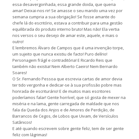
essa desavergonhada, essa grande doida, que queria
amar! Deixai-nos rir! Se amasse o seu marido uma vez por
semana cumpria a sua obrigação! Se fosse amante do
chefe lá do escritório, estava a contribuir para uma gestão
equilibrada do produto interno bruto! Mas não! Ela vertia
nos versos o seu desejo de amar este, aquele, e mais o
outro!
E lembremos Álvaro de Campos que é uma invenção torpe,
um sujeito que nunca existiu de facto! Puro delírio!
Personagem frágil e contraditória! E Ricardo Reis que
também não existia! Nem Alberto Caeiro! Nem Bernardo
Soares!
O Sr. Fernando Pessoa que escrevia cartas de amor devia
ter tido vergonha e dedicar-se à sua profissão pobre mas
honrada de escriturário! E de muitos mais escritores
poderíamos falar! Gente horrível, que só gosta de mexer na
miséria e na lama, gente carregada de maldade que nos
fala da Queda dos Anjos e de Amores de Perdição, de
Barrancos de Cegos, de Lobos que Uivam, de Versículos
Satânicos!
E até quando escrevem sobre gente feliz, tem de ser gente
feliz com lágrimas!