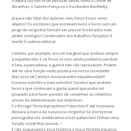
A leitura faz-nos rir de pessoas sérias como o Conde de
Abranhos, o Sancho Pança ou o Escriturário Barthleby.
Já para não falar dos autores, meu Deus! Esses seres
abjetos! Os escritores que escrevem livros e livros sem um
pingo de vergonha! Deviam ser presos! Encerrados num
jardim zoológico! Condenados aos trabalhos forçados! À
morte! À cadeira elétrica!
Camões, por exemplo, era um marginal que andava sempre
à espadeirada. E se fosse só isso, ainda podíamos perdoar.
A luta, a pancadaria, a guerra não são reprováveis. Podem
até ter uma função muito positiva na nossa sociedade!
Mas esse tal Camões escrevia entre espadeiradas!!!
Escrevia estrofes e mais estrofes! Sonetos que enchem
livros e que continuam a gastar papel que podia ser
poupado para fazer pacotes de castanhas ou relatórios
anuais da administração das empresas.
E o Bocage? Dizia impropérios! Palavrões! E até na poesia
deixava a marca da sua pouca vergonha! Se escrevesse
pornografia nós aceitávamos esses palavrões! Tinham uma
função social! Mas poesia…!
E não esqueçamos essa histérica e louca Florbela Espanca,