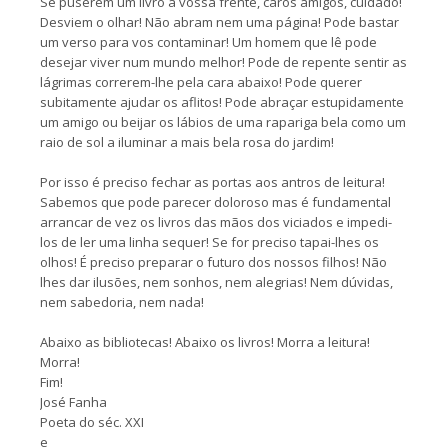
Se puserem um livro à vossa frente, caros amigos, cuidado!
Desviem o olhar! Não abram nem uma página! Pode bastar
um verso para vos contaminar! Um homem que lê pode
desejar viver num mundo melhor! Pode de repente sentir as
lágrimas correrem-lhe pela cara abaixo! Pode querer
subitamente ajudar os aflitos! Pode abraçar estupidamente
um amigo ou beijar os lábios de uma rapariga bela como um
raio de sol a iluminar a mais bela rosa do jardim!
Por isso é preciso fechar as portas aos antros de leitura!
Sabemos que pode parecer doloroso mas é fundamental
arrancar de vez os livros das mãos dos viciados e impedi-
los de ler uma linha sequer! Se for preciso tapai-lhes os
olhos! É preciso preparar o futuro dos nossos filhos! Não
lhes dar ilusões, nem sonhos, nem alegrias! Nem dúvidas,
nem sabedoria, nem nada!
Abaixo as bibliotecas! Abaixo os livros! Morra a leitura!
Morra!
Fim!
José Fanha
Poeta do séc. XXI
e