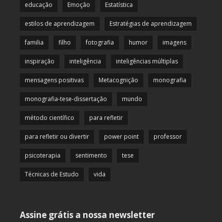
educação
Emoção
Estatística
estilos de aprendizagem
Estratégias de aprendizagem
familia
filho
fotografia
humor
imagens
inspiração
inteligência
inteligências múltiplas
mensagens positivas
Metacognição
monografia
monografia-tese-dissertação
mundo
método científico
para refletir
para refletir ou divertir
power point
professor
psicoterapia
sentimento
tese
Técnicas de Estudo
vida
Assine grátis a nossa newsletter