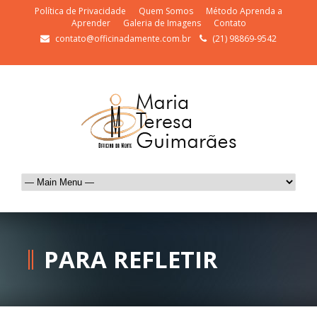
Política de Privacidade
Quem Somos
Método Aprenda a
Aprender
Galeria de Imagens
Contato
contato@officinadamente.com.br
(21) 98869-9542
PARA REFLETIR