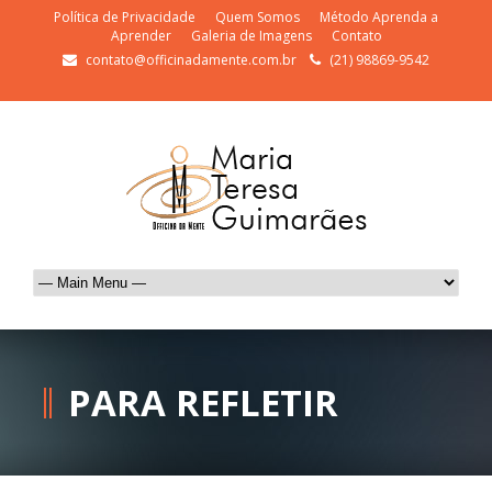
Política de Privacidade
Quem Somos
Método Aprenda a
Aprender
Galeria de Imagens
Contato
contato@officinadamente.com.br
(21) 98869-9542
PARA REFLETIR