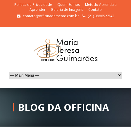
Política de Privacidade
Quem Somos
Método Aprenda a
Aprender
Galeria de Imagens
Contato
contato@officinadamente.com.br
(21) 98869-9542
BLOG DA OFFICINA