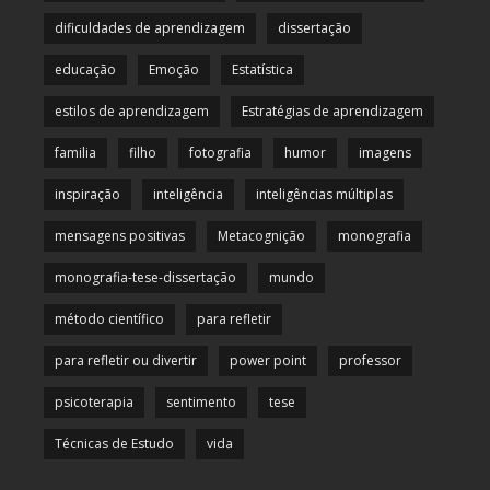
dificuldades de aprendizagem
dissertação
educação
Emoção
Estatística
estilos de aprendizagem
Estratégias de aprendizagem
familia
filho
fotografia
humor
imagens
inspiração
inteligência
inteligências múltiplas
mensagens positivas
Metacognição
monografia
monografia-tese-dissertação
mundo
método científico
para refletir
para refletir ou divertir
power point
professor
psicoterapia
sentimento
tese
Técnicas de Estudo
vida