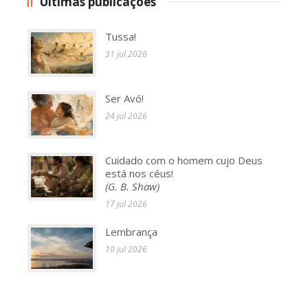
Últimas publicações
Tussa!
31 jul 2026
Ser Avó!
24 jul 2026
Cuidado com o homem cujo Deus
está nos céus!
(G. B. Shaw)
17 jul 2026
Lembrança
10 jul 2026