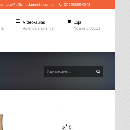
contato@officinadamente.com.br
(21) 98869-9542
Vídeo-aulas
Loja
ina
Aprenda a aprender
Nossos produtos