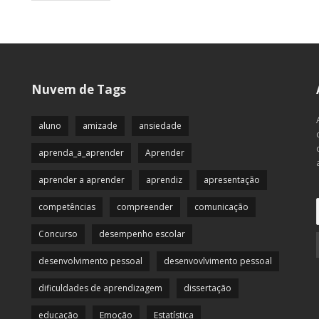
Nuvem de Tags
aluno
amizade
ansiedade
aprenda_a_aprender
Aprender
aprender a aprender
aprendiz
apresentação
competências
compreender
comunicação
Concurso
desempenho escolar
desenvolvimento pessoal
desenvovlvimento pessoal
dificuldades de aprendizagem
dissertação
educação
Emoção
Estatística