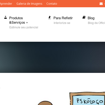
Aprender
Galeria de Imagens
Contato
Produtos
Para Refletir
Blog
&Serviços
»
Interiorize-se
Blog da Offic
Estimule seu potencial