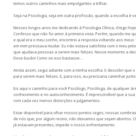
temos outros caminhos mais empolgantes a trilhar.
Seja na Psicologia, seja em outra profissão, quando a escolha é 
Nesses longos anos me dedicando à Psicologia Clínica, chego hoje 
Confesso que não foi amor à primeira vista. Porém, quando me qu
e qual era o meu sonho, encontrei a resposta voltando aos meus 1
em mim precisava mudar. Eu não estava satisfeita com o meu jeito 
que ajudava pessoas a serem mais felizes. Nesse momento a deci
Doce ilusão! Como se isso bastasse…
Ainda assim, segui adiante com a minha escolha. E descobri que
para serem mais felizes. E, para isso, eu precisaria caminhar ju
Eis aqui o caminho para você Psicólogo, Psicóloga, de qualquer ár
conhecimento e no autoconhecimento. É imprescindível que a sua
com cada vez menos distorções e julgamentos.
Estar disponível para olhar nossos pontos cegos, nossas sombras
de nós que, por algum receio, não deixamos que sejam abertos. 
já estavam presentes, impede o nosso enfrentamento.