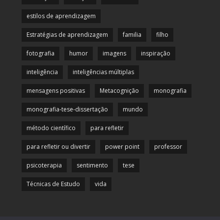
estilos de aprendizagem
Estratégias de aprendizagem
familia
filho
fotografia
humor
imagens
inspiração
inteligência
inteligências múltiplas
mensagens positivas
Metacognição
monografia
monografia-tese-dissertação
mundo
método científico
para refletir
para refletir ou divertir
power point
professor
psicoterapia
sentimento
tese
Técnicas de Estudo
vida