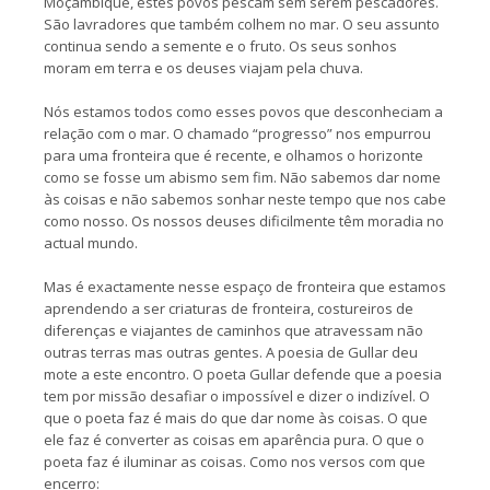
Moçambique, estes povos pescam sem serem pescadores.
São lavradores que também colhem no mar. O seu assunto
continua sendo a semente e o fruto. Os seus sonhos
moram em terra e os deuses viajam pela chuva.
Nós estamos todos como esses povos que desconheciam a
relação com o mar. O chamado “progresso” nos empurrou
para uma fronteira que é recente, e olhamos o horizonte
como se fosse um abismo sem fim. Não sabemos dar nome
às coisas e não sabemos sonhar neste tempo que nos cabe
como nosso. Os nossos deuses dificilmente têm moradia no
actual mundo.
Mas é exactamente nesse espaço de fronteira que estamos
aprendendo a ser criaturas de fronteira, costureiros de
diferenças e viajantes de caminhos que atravessam não
outras terras mas outras gentes. A poesia de Gullar deu
mote a este encontro. O poeta Gullar defende que a poesia
tem por missão desafiar o impossível e dizer o indizível. O
que o poeta faz é mais do que dar nome às coisas. O que
ele faz é converter as coisas em aparência pura. O que o
poeta faz é iluminar as coisas. Como nos versos com que
encerro: