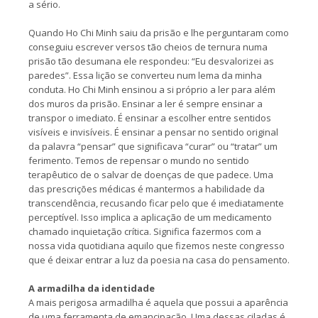
a sério.
Quando Ho Chi Minh saiu da prisão e lhe perguntaram como
conseguiu escrever versos tão cheios de ternura numa
prisão tão desumana ele respondeu: “Eu desvalorizei as
paredes”. Essa lição se converteu num lema da minha
conduta. Ho Chi Minh ensinou a si próprio a ler para além
dos muros da prisão. Ensinar a ler é sempre ensinar a
transpor o imediato. É ensinar a escolher entre sentidos
visíveis e invisíveis. É ensinar a pensar no sentido original
da palavra “pensar” que significava “curar” ou “tratar” um
ferimento. Temos de repensar o mundo no sentido
terapêutico de o salvar de doenças de que padece. Uma
das prescrições médicas é mantermos a habilidade da
transcendência, recusando ficar pelo que é imediatamente
perceptível. Isso implica a aplicação de um medicamento
chamado inquietação crítica. Significa fazermos com a
nossa vida quotidiana aquilo que fizemos neste congresso
que é deixar entrar a luz da poesia na casa do pensamento.
A armadilha da identidade
A mais perigosa armadilha é aquela que possui a aparência
de uma ferramenta de emancipação. Uma dessas ciladas é