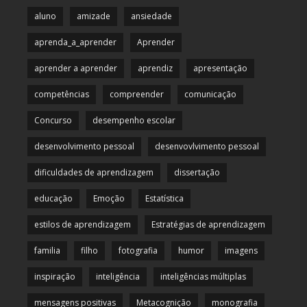
aluno
amizade
ansiedade
aprenda_a_aprender
Aprender
aprender a aprender
aprendiz
apresentação
competências
compreender
comunicação
Concurso
desempenho escolar
desenvolvimento pessoal
desenvovlvimento pessoal
dificuldades de aprendizagem
dissertação
educação
Emoção
Estatística
estilos de aprendizagem
Estratégias de aprendizagem
familia
filho
fotografia
humor
imagens
inspiração
inteligência
inteligências múltiplas
mensagens positivas
Metacognição
monografia