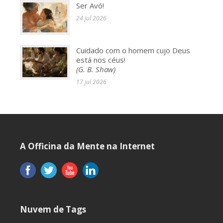
Ser Avó!
24 jul 2026
Cuidado com o homem cujo Deus
está nos céus!
(G. B. Shaw)
17 jul 2026
A Officina da Mente na Internet
Nuvem de Tags