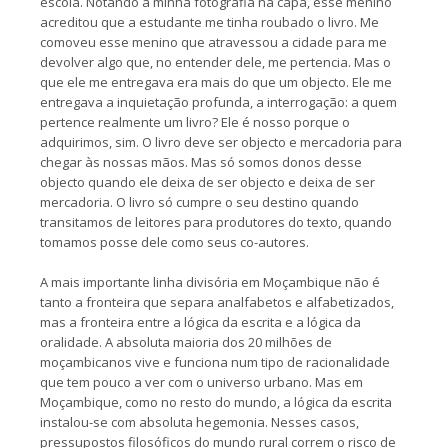
escola. Notando a minha fotografia na capa, esse menino
acreditou que a estudante me tinha roubado o livro. Me
comoveu esse menino que atravessou a cidade para me
devolver algo que, no entender dele, me pertencia. Mas o
que ele me entregava era mais do que um objecto. Ele me
entregava a inquietação profunda, a interrogação: a quem
pertence realmente um livro? Ele é nosso porque o
adquirimos, sim. O livro deve ser objecto e mercadoria para
chegar às nossas mãos. Mas só somos donos desse
objecto quando ele deixa de ser objecto e deixa de ser
mercadoria. O livro só cumpre o seu destino quando
transitamos de leitores para produtores do texto, quando
tomamos posse dele como seus co-autores.
A mais importante linha divisória em Moçambique não é
tanto a fronteira que separa analfabetos e alfabetizados,
mas a fronteira entre a lógica da escrita e a lógica da
oralidade. A absoluta maioria dos 20 milhões de
moçambicanos vive e funciona num tipo de racionalidade
que tem pouco a ver com o universo urbano. Mas em
Moçambique, como no resto do mundo, a lógica da escrita
instalou-se com absoluta hegemonia. Nesses casos,
pressupostos filosóficos do mundo rural correm o risco de