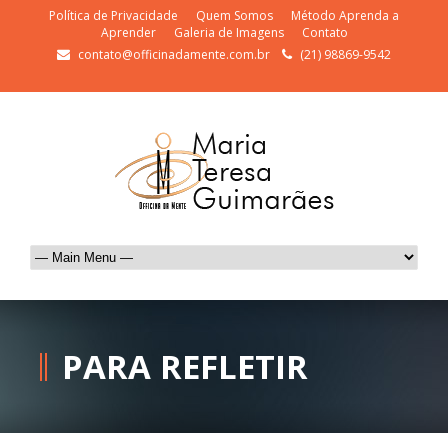
Política de Privacidade
Quem Somos
Método Aprenda a
Aprender
Galeria de Imagens
Contato
contato@officinadamente.com.br
(21) 98869-9542
PARA REFLETIR