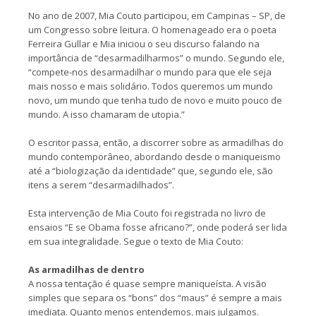
No ano de 2007, Mia Couto participou, em Campinas – SP, de
um Congresso sobre leitura. O homenageado era o poeta
Ferreira Gullar e Mia iniciou o seu discurso falando na
importância de “desarmadilharmos” o mundo. Segundo ele,
“compete-nos desarmadilhar o mundo para que ele seja
mais nosso e mais solidário. Todos queremos um mundo
novo, um mundo que tenha tudo de novo e muito pouco de
mundo. A isso chamaram de utopia.”
O escritor passa, então, a discorrer sobre as armadilhas do
mundo contemporâneo, abordando desde o maniqueismo
até a “biologização da identidade” que, segundo ele, são
itens a serem “desarmadilhados”.
Esta intervenção de Mia Couto foi registrada no livro de
ensaios “E se Obama fosse africano?”, onde poderá ser lida
em sua integralidade. Segue o texto de Mia Couto:
As armadilhas de dentro
A nossa tentação é quase sempre maniqueísta. A visão
simples que separa os “bons” dos “maus” é sempre a mais
imediata. Quanto menos entendemos, mais julgamos.