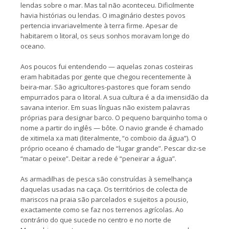
lendas sobre o mar. Mas tal não aconteceu. Dificilmente
havia histórias ou lendas. O imaginário destes povos
pertencia invariavelmente à terra firme. Apesar de
habitarem o litoral, os seus sonhos moravam longe do
oceano.
Aos poucos fui entendendo — aquelas zonas costeiras
eram habitadas por gente que chegou recentemente à
beira-mar. São agricultores-pastores que foram sendo
empurrados para o litoral. A sua cultura é a da imensidão da
savana interior. Em suas línguas não existem palavras
próprias para designar barco. O pequeno barquinho toma o
nome a partir do inglês — bôte. O navio grande é chamado
de xitimela xa mati (literalmente, “o comboio da água”). O
próprio oceano é chamado de “lugar grande”. Pescar diz-se
“matar o peixe”. Deitar a rede é “peneirar a água”.
As armadilhas de pesca são construídas à semelhança
daquelas usadas na caça. Os territórios de colecta de
mariscos na praia são parcelados e sujeitos a pousio,
exactamente como se faz nos terrenos agrícolas. Ao
contrário do que sucede no centro e no norte de