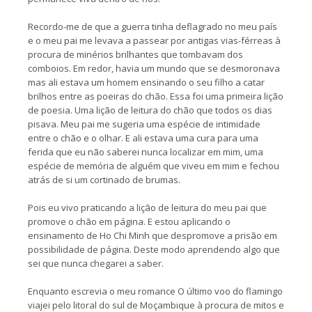
Recordo-me de que a guerra tinha deflagrado no meu país
e o meu pai me levava a passear por antigas vias-férreas à
procura de minérios brilhantes que tombavam dos
comboios. Em redor, havia um mundo que se desmoronava
mas ali estava um homem ensinando o seu filho a catar
brilhos entre as poeiras do chão. Essa foi uma primeira lição
de poesia. Uma lição de leitura do chão que todos os dias
pisava. Meu pai me sugeria uma espécie de intimidade
entre o chão e o olhar. E ali estava uma cura para uma
ferida que eu não saberei nunca localizar em mim, uma
espécie de memória de alguém que viveu em mim e fechou
atrás de si um cortinado de brumas.
Pois eu vivo praticando a lição de leitura do meu pai que
promove o chão em página. E estou aplicando o
ensinamento de Ho Chi Minh que despromove a prisão em
possibilidade de página. Deste modo aprendendo algo que
sei que nunca chegarei a saber.
Enquanto escrevia o meu romance O último voo do flamingo
viajei pelo litoral do sul de Moçambique à procura de mitos e