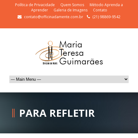
Política de Privacidade
Quem Somos
Método Aprenda a
Aprender
Galeria de Imagens
Contato
contato@officinadamente.com.br
(21) 98869-9542
PARA REFLETIR