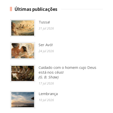
Últimas publicações
Tussa!
31 jul 2026
Ser Avó!
24 jul 2026
Cuidado com o homem cujo Deus
está nos céus!
(G. B. Shaw)
17 jul 2026
Lembrança
10 jul 2026