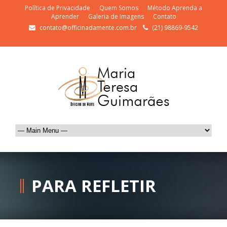
Política de Privacidade
Quem Somos
Método Aprenda a
Aprender
Galeria de Imagens
Contato
contato@officinadamente.com.br
(21) 98869-9542
PARA REFLETIR