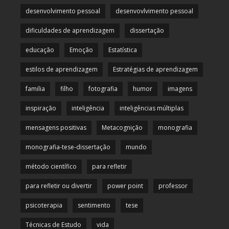
desenvolvimento pessoal
desenvovlvimento pessoal
dificuldades de aprendizagem
dissertação
educação
Emoção
Estatística
estilos de aprendizagem
Estratégias de aprendizagem
familia
filho
fotografia
humor
imagens
inspiração
inteligência
inteligências múltiplas
mensagens positivas
Metacognição
monografia
monografia-tese-dissertação
mundo
método científico
para refletir
para refletir ou divertir
power point
professor
psicoterapia
sentimento
tese
Técnicas de Estudo
vida