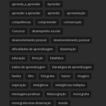
aprenda_a_aprender
Aprender
aprender a aprender
aprendiz
apresentação
competências
compreender
comunicação
Concurso
desempenho escolar
desenvolvimento pessoal
desenvovlvimento pessoal
dificuldades de aprendizagem
dissertação
educação
Emoção
Estatística
estilos de aprendizagem
Estratégias de aprendizagem
familia
filho
fotografia
humor
imagens
inspiração
inteligência
inteligências múltiplas
mensagens positivas
Metacognição
monografia
monografia-tese-dissertação
mundo