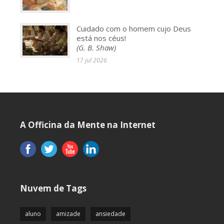
Cuidado com o homem cujo Deus
está nos céus!
(G. B. Shaw)
17 jul 2026
A Officina da Mente na Internet
Nuvem de Tags
aluno
amizade
ansiedade