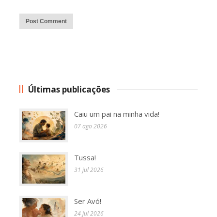
Alternative:
Últimas publicações
Caiu um pai na minha vida!
07 ago 2026
Tussa!
31 jul 2026
Ser Avó!
24 jul 2026