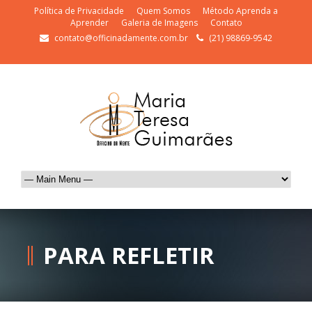
Política de Privacidade
Quem Somos
Método Aprenda a
Aprender
Galeria de Imagens
Contato
contato@officinadamente.com.br
(21) 98869-9542
PARA REFLETIR