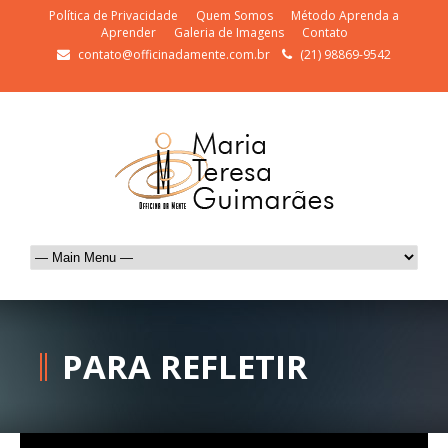
Política de Privacidade
Quem Somos
Método Aprenda a
Aprender
Galeria de Imagens
Contato
contato@officinadamente.com.br
(21) 98869-9542
PARA REFLETIR