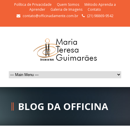
Política de Privacidade
Quem Somos
Método Aprenda a
Aprender
Galeria de Imagens
Contato
contato@officinadamente.com.br
(21) 98869-9542
BLOG DA OFFICINA