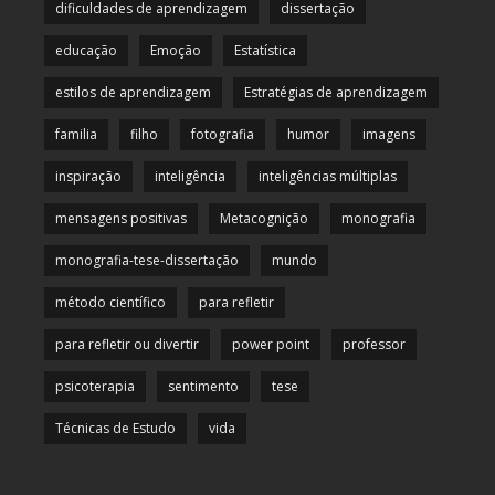
dificuldades de aprendizagem
dissertação
educação
Emoção
Estatística
estilos de aprendizagem
Estratégias de aprendizagem
familia
filho
fotografia
humor
imagens
inspiração
inteligência
inteligências múltiplas
mensagens positivas
Metacognição
monografia
monografia-tese-dissertação
mundo
método científico
para refletir
para refletir ou divertir
power point
professor
psicoterapia
sentimento
tese
Técnicas de Estudo
vida