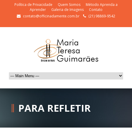
Política de Privacidade
Quem Somos
Método Aprenda a
Aprender
Galeria de Imagens
Contato
contato@officinadamente.com.br
(21) 98869-9542
PARA REFLETIR