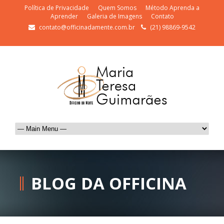
Política de Privacidade
Quem Somos
Método Aprenda a
Aprender
Galeria de Imagens
Contato
contato@officinadamente.com.br
(21) 98869-9542
BLOG DA OFFICINA