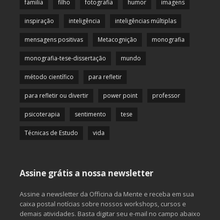
familia
filho
fotografia
humor
imagens
inspiração
inteligência
inteligências múltiplas
mensagens positivas
Metacognição
monografia
monografia-tese-dissertação
mundo
método científico
para refletir
para refletir ou divertir
power point
professor
psicoterapia
sentimento
tese
Técnicas de Estudo
vida
Assine grátis a nossa newsletter
Assine a newsletter da Officina da Mente e receba em sua
caixa postal notícias sobre nossos workshops, cursos e
demais atividades. Basta digitar seu e-mail no campo abaixo