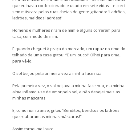
que eu havia confeccionado e usado em sete vidas – e corri
sem máscara pelas ruas cheias de gente gritando: “Ladrões,
ladrões, malditos ladrões!”
Homens e mulheres riram de mim e alguns correram para
casa, com medo de mim.
E quando cheguei à praça do mercado, um rapaz no cimo do
telhado de uma casa gritou: “É um louco!” Olhei para cima,
para vê-lo.
O sol beijou pela primeira vez a minha face nua.
Pela primeira vez, o sol beijava a minha face nua, e a minha
alma inflamou-se de amor pelo sol, e não desejei mais as
minhas máscaras.
E, como num transe, gritei: “Benditos, benditos os ladrões
que roubaram as minhas máscaras!”
Assim tornei-me louco.