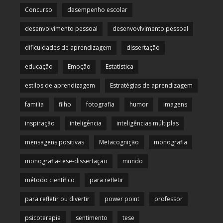
Concurso
desempenho escolar
desenvolvimento pessoal
desenvovlvimento pessoal
dificuldades de aprendizagem
dissertação
educação
Emoção
Estatística
estilos de aprendizagem
Estratégias de aprendizagem
familia
filho
fotografia
humor
imagens
inspiração
inteligência
inteligências múltiplas
mensagens positivas
Metacognição
monografia
monografia-tese-dissertação
mundo
método científico
para refletir
para refletir ou divertir
power point
professor
psicoterapia
sentimento
tese