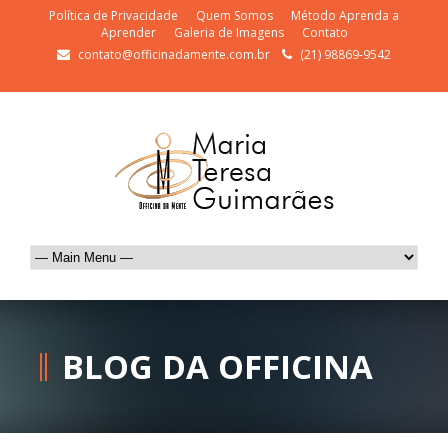
Política de Privacidade
Quem Somos
Método Aprenda a
Aprender
Galeria de Imagens
Contato
contato@officinadamente.com.br
(21) 98869-9542
BLOG DA OFFICINA