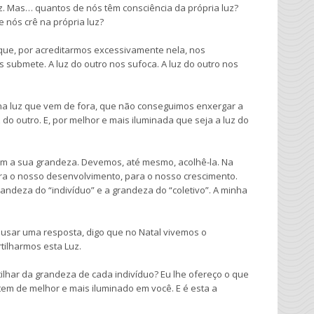
z. Mas… quantos de nós têm consciência da própria luz?
 nós crê na própria luz?
que, por acreditarmos excessivamente nela, nos
 submete. A luz do outro nos sufoca. A luz do outro nos
na luz que vem de fora, que não conseguimos enxergar a
do outro. E, por melhor e mais iluminada que seja a luz do
em a sua grandeza. Devemos, até mesmo, acolhê-la. Na
a o nosso desenvolvimento, para o nosso crescimento.
ndeza do “indivíduo” e a grandeza do “coletivo”. A minha
 ousar uma resposta, digo que no Natal vivemos o
tilharmos esta Luz.
ilhar da grandeza de cada indivíduo? Eu lhe ofereço o que
em de melhor e mais iluminado em você. E é esta a