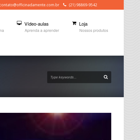
contato@officinadamente.com.br
(21) 98869-9542
Vídeo-aulas
Loja
ina
Aprenda a aprender
Nossos produtos