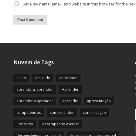
Save my name, email, and website in this browser for the nex
Alternative:
Nuvem de Tags
aluno
amizade
ansiedade
aprenda_a_aprender
Aprender
aprender a aprender
aprendiz
apresentação
competências
compreender
comunicação
Concurso
desempenho escolar
desenvolvimento pessoal
desenvovlvimento pessoal