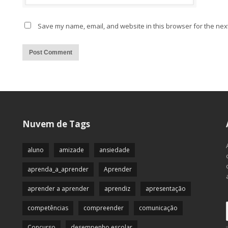
Save my name, email, and website in this browser for the nex
Alternative:
Nuvem de Tags
aluno
amizade
ansiedade
aprenda_a_aprender
Aprender
aprender a aprender
aprendiz
apresentação
competências
compreender
comunicação
Concurso
desempenho escolar