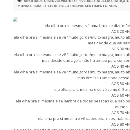
ANSIEDADE
,
DESENVOLVIMENTO PESSOAL
,
EDUCAÇÃO
,
EMOÇÃO
,
MUNDO
,
PARA REFLETIR
,
PSICOTERAPIA
,
SENTIMENTO
,
VIDA
ela olha pra si mesma, vê uma bruxa e diz: “mãe,
AOS 20 A
ela olha pra si mesma e se vê “muito gorda/muito magra, muito al
mas decide que vai sa
AOS 30 A
ela olha pra si mesma e se vê “muito gorda/muito magra, muito al
mas decide que agora não há tempo para conserta
AOS 40 A
ela olha pra si mesma e se vê “muito gorda/muito magra, muito al
mas diz: “sou uma boa pesso
AOS 50 A
ela olha pra si mesma e se vê como é. Sai
AOS 60 A
ela olha pra si mesma e se lembra de todas pessoas que não po
mundo
AOS 70 A
ela olha pra si mesma e vê sabedoria, risos, habili
AOS 80 A