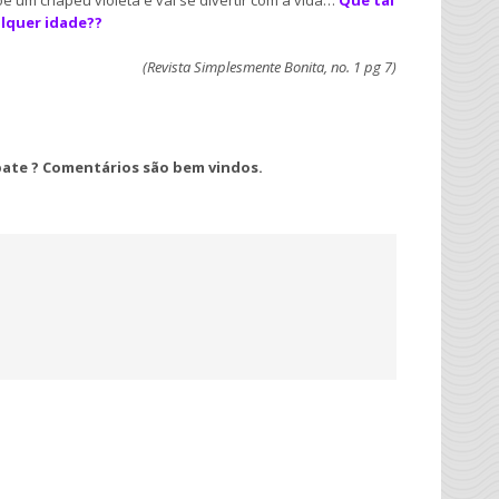
e um chapéu violeta e vai se divertir com a vida…
Que tal
lquer idade??
(Revista Simplesmente Bonita, no. 1 pg 7)
ebate ? Comentários são bem vindos.