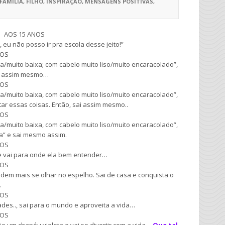
FAMILIA
,
FILHO
,
INSPIRAÇÃO
,
MENSAGENS POSITIVAS
,
AOS 15 ANOS
 eu não posso ir pra escola desse jeito!”
NOS
ta/muito baixa; com cabelo muito liso/muito encaracolado”,
ir assim mesmo…
NOS
ta/muito baixa, com cabelo muito liso/muito encaracolado”,
r essas coisas. Então, sai assim mesmo..
NOS
ta/muito baixa, com cabelo muito liso/muito encaracolado”,
a” e sai mesmo assim.
NOS
 e vai para onde ela bem entender…
NOS
dem mais se olhar no espelho. Sai de casa e conquista o
…
NOS
dades.., sai para o mundo e aproveita a vida…
NOS