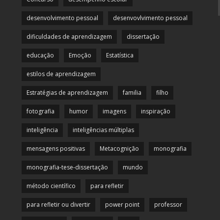
desenvolvimento pessoal
desenvovlvimento pessoal
dificuldades de aprendizagem
dissertação
educação
Emoção
Estatística
estilos de aprendizagem
Estratégias de aprendizagem
familia
filho
fotografia
humor
imagens
inspiração
inteligência
inteligências múltiplas
mensagens positivas
Metacognição
monografia
monografia-tese-dissertação
mundo
método científico
para refletir
para refletir ou divertir
power point
professor