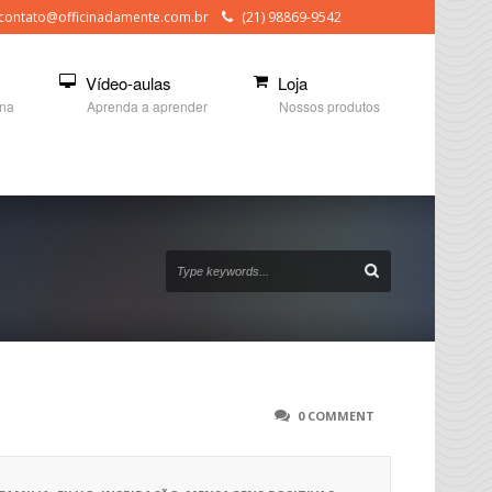
contato@officinadamente.com.br
(21) 98869-9542
Vídeo-aulas
Loja
ina
Aprenda a aprender
Nossos produtos
0 COMMENT