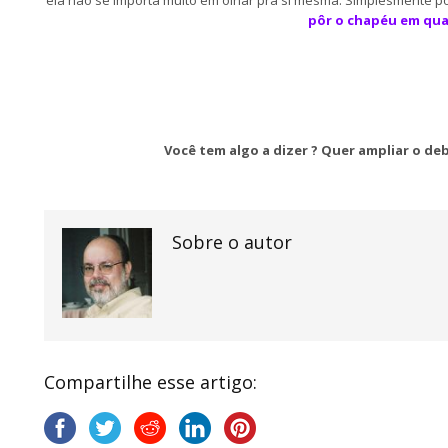
ela não se importa muito em olhar pra si mesma. Simplesmente põ
pôr o chapéu em qua
Você tem algo a dizer ? Quer ampliar o d
Sobre o autor
Compartilhe esse artigo: