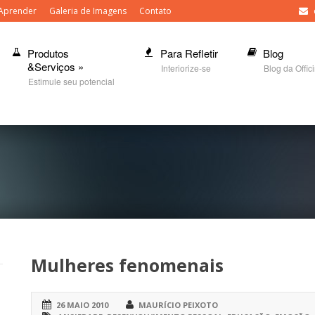
Aprender
Galeria de Imagens
Contato
Produtos
Para Refletir
Blog
&Serviços
»
Interiorize-se
Blog da Offic
Estimule seu potencial
Mulheres fenomenais
26 MAIO 2010
MAURÍCIO PEIXOTO