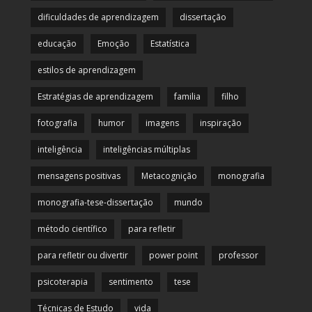
dificuldades de aprendizagem
dissertação
educação
Emoção
Estatística
estilos de aprendizagem
Estratégias de aprendizagem
familia
filho
fotografia
humor
imagens
inspiração
inteligência
inteligências múltiplas
mensagens positivas
Metacognição
monografia
monografia-tese-dissertação
mundo
método científico
para refletir
para refletir ou divertir
power point
professor
psicoterapia
sentimento
tese
Técnicas de Estudo
vida