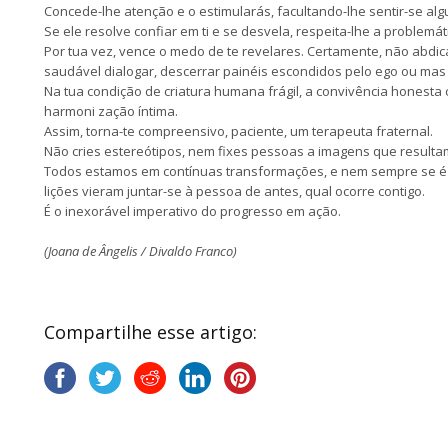
Concede-lhe atenção e o estimularás, facultando-lhe sentir-se al
Se ele resolve confiar em ti e se desvela, respeita-lhe a problemá
Por tua vez, vence o medo de te revelares. Certamente, não abdic
saudável dialogar, descerrar painéis escondidos pelo ego ou mas 
Na tua condição de criatura humana frágil, a convivência honesta
harmoni zação íntima.
Assim, torna-te compreensivo, paciente, um terapeuta fraternal.
Não cries estereótipos, nem fixes pessoas a imagens que result
Todos estamos em contínuas transformações, e nem sempre se é 
lições vieram juntar-se à pessoa de antes, qual ocorre contigo.
É o inexorável imperativo do progresso em ação.
(Joana de Ângelis / Divaldo Franco)
Compartilhe esse artigo: