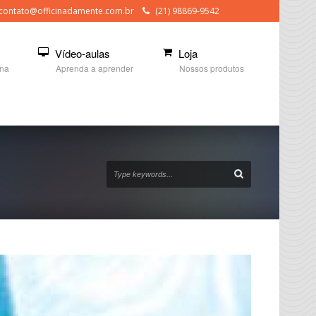
contato@officinadamente.com.br
(21) 98869-9542
Vídeo-aulas
Loja
ina
Aprenda a aprender
Nossos produtos