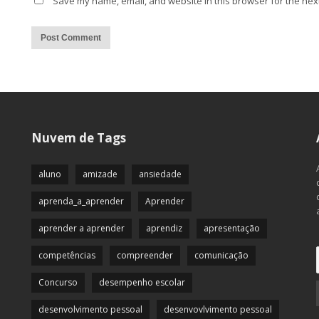
Save my name, email, and website in this browser for the nex
Alternative:
Nuvem de Tags
aluno
amizade
ansiedade
aprenda_a_aprender
Aprender
aprender a aprender
aprendiz
apresentação
competências
compreender
comunicação
Concurso
desempenho escolar
desenvolvimento pessoal
desenvovlvimento pessoal