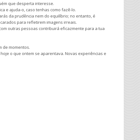
guém que desperta interesse.
tica e ajuda-o, caso tenhas como fazê-lo.
arás da prudência nem do equilíbrio; no entanto, é
carados para refletirem imagens irreais.
 com outras pessoas contribuirá eficazmente para a tua
am de momentos.
hoje o que ontem se aparentava. Novas experiências e