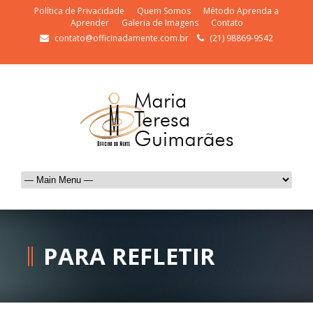
Política de Privacidade
Quem Somos
Método Aprenda a
Aprender
Galeria de Imagens
Contato
contato@officinadamente.com.br
(21) 98869-9542
PARA REFLETIR