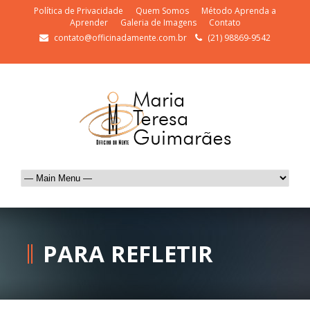
Política de Privacidade
Quem Somos
Método Aprenda a
Aprender
Galeria de Imagens
Contato
contato@officinadamente.com.br
(21) 98869-9542
PARA REFLETIR