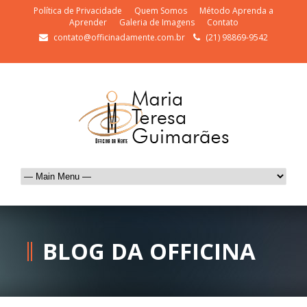
Política de Privacidade
Quem Somos
Método Aprenda a
Aprender
Galeria de Imagens
Contato
contato@officinadamente.com.br
(21) 98869-9542
BLOG DA OFFICINA