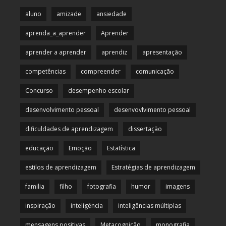
aluno
amizade
ansiedade
aprenda_a_aprender
Aprender
aprender a aprender
aprendiz
apresentação
competências
compreender
comunicação
Concurso
desempenho escolar
desenvolvimento pessoal
desenvovlvimento pessoal
dificuldades de aprendizagem
dissertação
educação
Emoção
Estatística
estilos de aprendizagem
Estratégias de aprendizagem
familia
filho
fotografia
humor
imagens
inspiração
inteligência
inteligências múltiplas
mensagens positivas
Metacognição
monografia