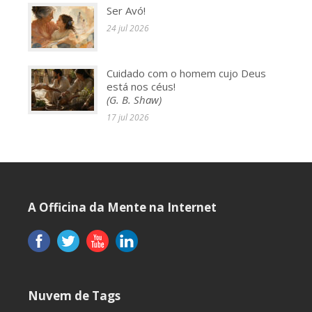
Ser Avó!
24 jul 2026
Cuidado com o homem cujo Deus
está nos céus!
(G. B. Shaw)
17 jul 2026
A Officina da Mente na Internet
Nuvem de Tags