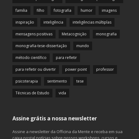
familia
filho
fotografia
humor
imagens
inspiração
inteligência
inteligências múltiplas
mensagens positivas
Metacognição
monografia
monografia-tese-dissertação
mundo
método científico
para refletir
para refletir ou divertir
power point
professor
psicoterapia
sentimento
tese
Técnicas de Estudo
vida
Assine grátis a nossa newsletter
Assine a newsletter da Officina da Mente e receba em sua
caixa postal notícias sobre nossos workshops, cursos e