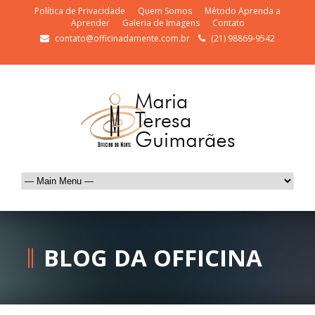
Política de Privacidade
Quem Somos
Método Aprenda a
Aprender
Galeria de Imagens
Contato
contato@officinadamente.com.br
(21) 98869-9542
BLOG DA OFFICINA