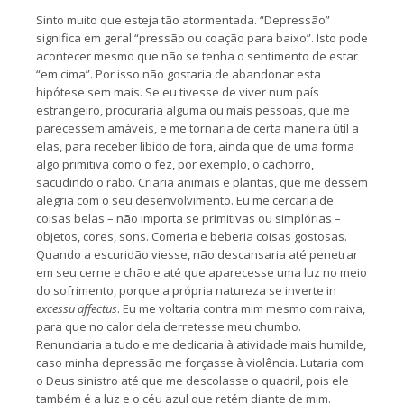
Sinto muito que esteja tão atormentada. “Depressão”
significa em geral “pressão ou coação para baixo”. Isto pode
acontecer mesmo que não se tenha o sentimento de estar
“em cima”. Por isso não gostaria de abandonar esta
hipótese sem mais. Se eu tivesse de viver num país
estrangeiro, procuraria alguma ou mais pessoas, que me
parecessem amáveis, e me tornaria de certa maneira útil a
elas, para receber libido de fora, ainda que de uma forma
algo primitiva como o fez, por exemplo, o cachorro,
sacudindo o rabo. Criaria animais e plantas, que me dessem
alegria com o seu desenvolvimento. Eu me cercaria de
coisas belas – não importa se primitivas ou simplórias –
objetos, cores, sons. Comeria e beberia coisas gostosas.
Quando a escuridão viesse, não descansaria até penetrar
em seu cerne e chão e até que aparecesse uma luz no meio
do sofrimento, porque a própria natureza se inverte in
excessu affectus
. Eu me voltaria contra mim mesmo com raiva,
para que no calor dela derretesse meu chumbo.
Renunciaria a tudo e me dedicaria à atividade mais humilde,
caso minha depressão me forçasse à violência. Lutaria com
o Deus sinistro até que me descolasse o quadril, pois ele
também é a luz e o céu azul que retém diante de mim.