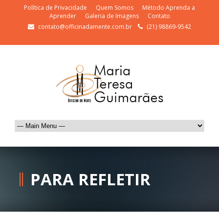
Política de Privacidade
Quem Somos
Método Aprenda a
Aprender
Galeria de Imagens
Contato
contato@officinadamente.com.br
(21) 98869-9542
PARA REFLETIR