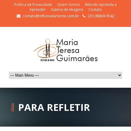
Política de Privacidade
Quem Somos
Método Aprenda a
Aprender
Galeria de Imagens
Contato
contato@officinadamente.com.br
(21) 98869-9542
PARA REFLETIR