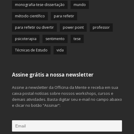
monografia-tese-dissertação
mundo
método científico
para refletir
para refletir ou divertir
power point
professor
psicoterapia
sentimento
tese
Técnicas de Estudo
vida
Assine grátis a nossa newsletter
Assine a newsletter da Officina da Mente e receba em sua
caixa postal notícias sobre nossos workshops, cursos e
demais atividades. Basta digitar seu e-mail no campo abaixo
e clicar no botão “Assinar”: