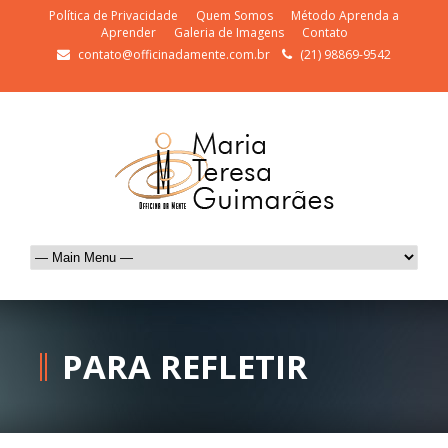
Política de Privacidade
Quem Somos
Método Aprenda a
Aprender
Galeria de Imagens
Contato
contato@officinadamente.com.br
(21) 98869-9542
PARA REFLETIR