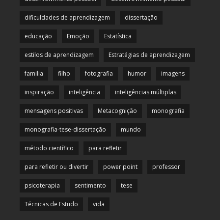
dificuldades de aprendizagem
dissertação
educação
Emoção
Estatística
estilos de aprendizagem
Estratégias de aprendizagem
familia
filho
fotografia
humor
imagens
inspiração
inteligência
inteligências múltiplas
mensagens positivas
Metacognição
monografia
monografia-tese-dissertação
mundo
método científico
para refletir
para refletir ou divertir
power point
professor
psicoterapia
sentimento
tese
Técnicas de Estudo
vida