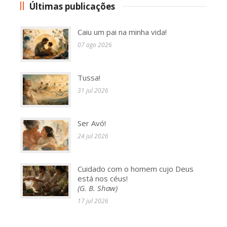
Últimas publicações
Caiu um pai na minha vida!
07 ago 2026
Tussa!
31 jul 2026
Ser Avó!
24 jul 2026
Cuidado com o homem cujo Deus
está nos céus!
(G. B. Shaw)
17 jul 2026