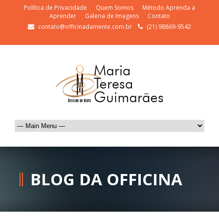
Política de Privacidade
Quem Somos
Método Aprenda a
Aprender
Galeria de Imagens
Contato
contato@officinadamente.com.br
(21) 98869-9542
BLOG DA OFFICINA