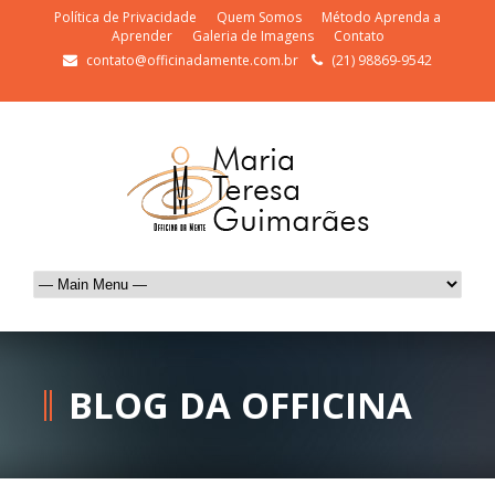
Política de Privacidade
Quem Somos
Método Aprenda a
Aprender
Galeria de Imagens
Contato
contato@officinadamente.com.br
(21) 98869-9542
BLOG DA OFFICINA