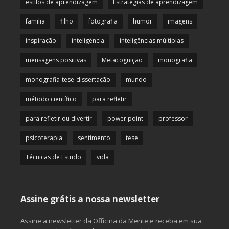
estilos de aprendizagem
Estratégias de aprendizagem
familia
filho
fotografia
humor
imagens
inspiração
inteligência
inteligências múltiplas
mensagens positivas
Metacognição
monografia
monografia-tese-dissertação
mundo
método científico
para refletir
para refletir ou divertir
power point
professor
psicoterapia
sentimento
tese
Técnicas de Estudo
vida
Assine grátis a nossa newsletter
Assine a newsletter da Officina da Mente e receba em sua