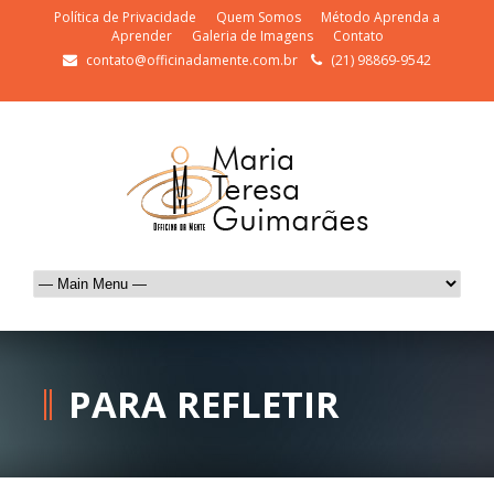
Política de Privacidade
Quem Somos
Método Aprenda a
Aprender
Galeria de Imagens
Contato
contato@officinadamente.com.br
(21) 98869-9542
PARA REFLETIR