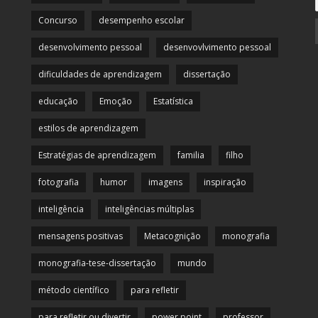
Concurso
desempenho escolar
desenvolvimento pessoal
desenvovlvimento pessoal
dificuldades de aprendizagem
dissertação
educação
Emoção
Estatística
estilos de aprendizagem
Estratégias de aprendizagem
familia
filho
fotografia
humor
imagens
inspiração
inteligência
inteligências múltiplas
mensagens positivas
Metacognição
monografia
monografia-tese-dissertação
mundo
método científico
para refletir
para refletir ou divertir
power point
professor