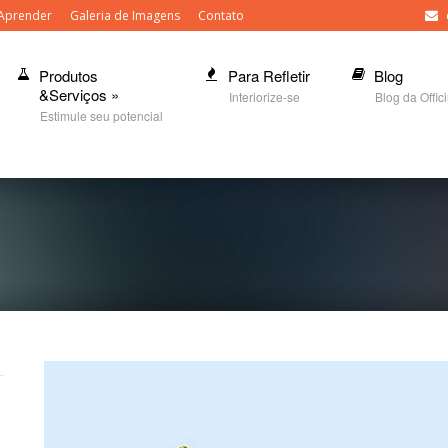
Aprender
Galeria de Imagens
Contato
Produtos
Para Refletir
Blog
&Serviços
»
Interiorize-se
Blog da Offic
Estimule seu potencial