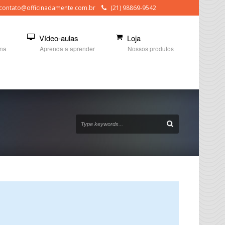
contato@officinadamente.com.br
(21) 98869-9542
Vídeo-aulas
Loja
ina
Aprenda a aprender
Nossos produtos