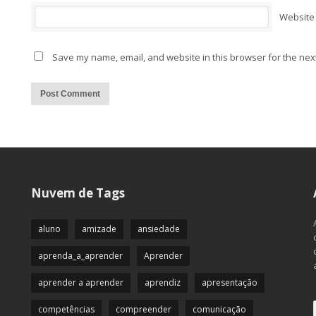
Website
Save my name, email, and website in this browser for the nex
Alternative:
Nuvem de Tags
aluno
amizade
ansiedade
aprenda_a_aprender
Aprender
aprender a aprender
aprendiz
apresentação
competências
compreender
comunicação