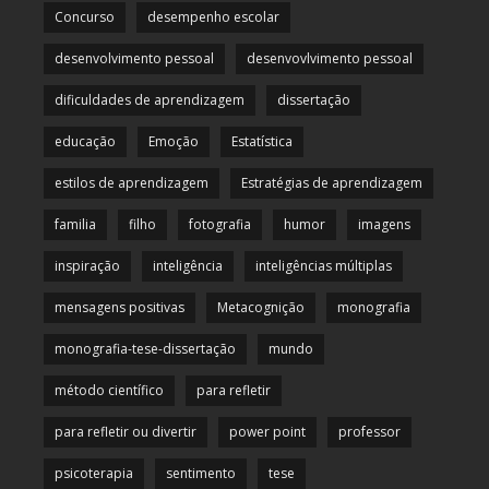
Concurso
desempenho escolar
desenvolvimento pessoal
desenvovlvimento pessoal
dificuldades de aprendizagem
dissertação
educação
Emoção
Estatística
estilos de aprendizagem
Estratégias de aprendizagem
familia
filho
fotografia
humor
imagens
inspiração
inteligência
inteligências múltiplas
mensagens positivas
Metacognição
monografia
monografia-tese-dissertação
mundo
método científico
para refletir
para refletir ou divertir
power point
professor
psicoterapia
sentimento
tese