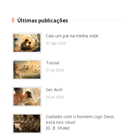
Últimas publicações
Caiu um pai na minha vida!
07 ago 2026
Tussa!
31 jul 2026
Ser Avó!
24 jul 2026
Cuidado com o homem cujo Deus
está nos céus!
(G. B. Shaw)