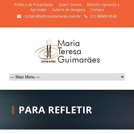
Política de Privacidade
Quem Somos
Método Aprenda a
Aprender
Galeria de Imagens
Contato
contato@officinadamente.com.br
(21) 98869-9542
PARA REFLETIR