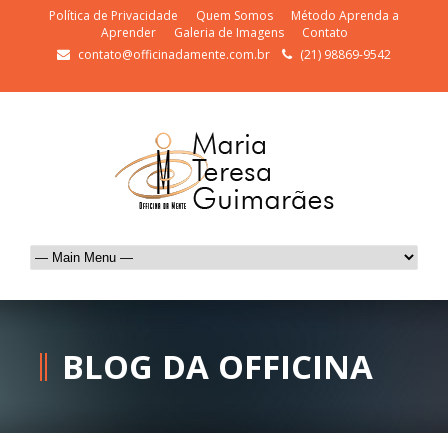
Política de Privacidade
Quem Somos
Método Aprenda a
Aprender
Galeria de Imagens
Contato
contato@officinadamente.com.br
(21) 98869-9542
BLOG DA OFFICINA