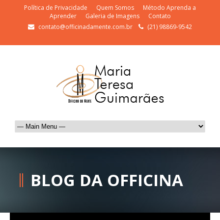
Política de Privacidade
Quem Somos
Método Aprenda a
Aprender
Galeria de Imagens
Contato
contato@officinadamente.com.br
(21) 98869-9542
BLOG DA OFFICINA