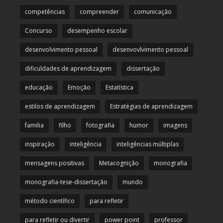
competências
compreender
comunicação
Concurso
desempenho escolar
desenvolvimento pessoal
desenvovlvimento pessoal
dificuldades de aprendizagem
dissertação
educação
Emoção
Estatística
estilos de aprendizagem
Estratégias de aprendizagem
familia
filho
fotografia
humor
imagens
inspiração
inteligência
inteligências múltiplas
mensagens positivas
Metacognição
monografia
monografia-tese-dissertação
mundo
método científico
para refletir
para refletir ou divertir
power point
professor