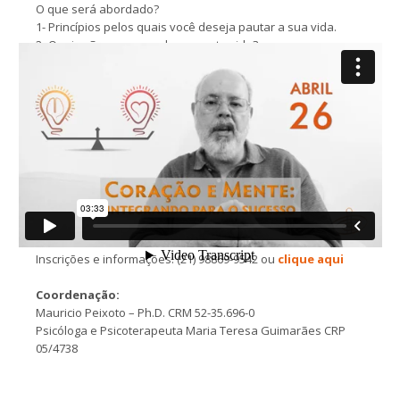
O que será abordado?
1- Princípios pelos quais você deseja pautar a sua vida.
2- Quais são os seus valores nesta vida?
3- Qual o seu propósito na vida?
4- O que você tem feito para implementar tudo isto?
Quando se tem certeza do desejo e o objetivo está claro, as ações
para atingi-lo seguem um caminho natural.
Data:
26/04/2017 – Quarta Feira
Hora:
18h30 às 22h00hs
Local:
Officina da Mente – Tijuca (próximo à estação
Uruguai do Metrô)
Valor:
R$ 90,00
Inscrições e informações: (21) 98869-9542 ou
clique aqui
Coordenação:
Mauricio Peixoto – Ph.D. CRM 52-35.696-0
Psicóloga e Psicoterapeuta Maria Teresa Guimarães CRP
05/4738