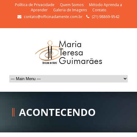
Política de Privacidade
Quem Somos
Método Aprenda a
Aprender
Galeria de Imagens
Contato
contato@officinadamente.com.br
(21) 98869-9542
ACONTECENDO