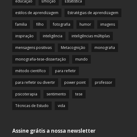
educação
Emoção
Estatística
estilos de aprendizagem
Estratégias de aprendizagem
familia
filho
fotografia
humor
imagens
inspiração
inteligência
inteligências múltiplas
mensagens positivas
Metacognição
monografia
monografia-tese-dissertação
mundo
método científico
para refletir
para refletir ou divertir
power point
professor
psicoterapia
sentimento
tese
Técnicas de Estudo
vida
Assine grátis a nossa newsletter