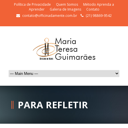
Política de Privacidade
Quem Somos
Método Aprenda a
Aprender
Galeria de Imagens
Contato
contato@officinadamente.com.br
(21) 98869-9542
PARA REFLETIR