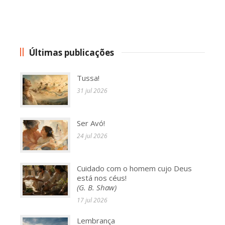
Últimas publicações
Tussa!
31 jul 2026
Ser Avó!
24 jul 2026
Cuidado com o homem cujo Deus
está nos céus!
(G. B. Shaw)
17 jul 2026
Lembrança