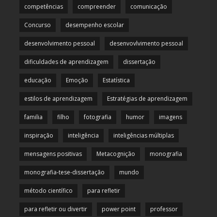
competências
compreender
comunicação
Concurso
desempenho escolar
desenvolvimento pessoal
desenvovlvimento pessoal
dificuldades de aprendizagem
dissertação
educação
Emoção
Estatística
estilos de aprendizagem
Estratégias de aprendizagem
familia
filho
fotografia
humor
imagens
inspiração
inteligência
inteligências múltiplas
mensagens positivas
Metacognição
monografia
monografia-tese-dissertação
mundo
método científico
para refletir
para refletir ou divertir
power point
professor